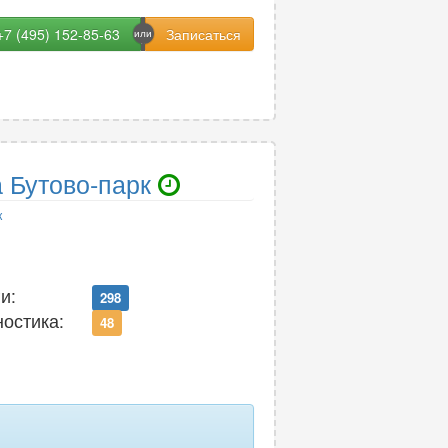
+7 (495) 152-85-63
 Бутово-парк
к
и:
298
ностика:
48