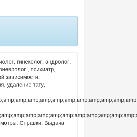
лог, гинеколог, андролог,
оневролог., психиатр,
ой зависимости.
я, удаление тату,
;amp;amp;amp;amp;amp;amp;amp;amp;amp;amp;amp
amp;amp;amp;amp;amp;amp;amp;amp;amp;amp;amp;
смотры. Справки. Выдача