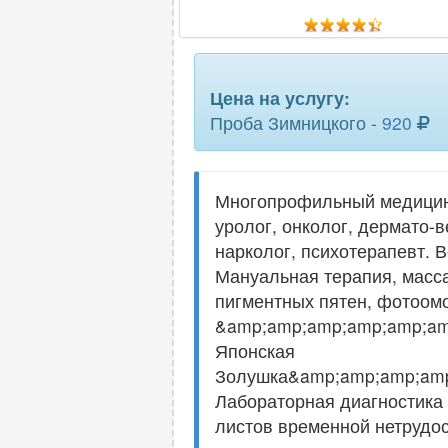
Цена на услугу:
Проба Зимницкого -
920
Многопрофильный медицинск
уролог, онколог, дермато-в
нарколог, психотерапевт. 
Мануальная терапия, масса
пигментных пятен, фотоом
&amp;amp;amp;amp;amp;am
Японская
Золушка&amp;amp;amp;amp
Лабораторная диагностика
листов временной нетрудос