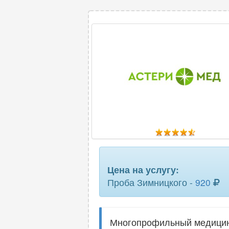
Цена на услугу:
Проба Зимницкого -
920
Многопрофильный медицинск