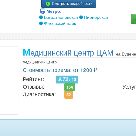
Смотреть подробности
Метро:
Багратионовская
Пионерская
Филевский парк
М
едицинский центр ЦАМ
на Будён
медицинский центр
Стоимость приема: от 1200
Рейтинг:
9.72
/ 10
Отзывы:
Услуг
154
Диагностика:
52