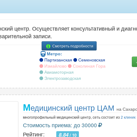
кий центр. Осуществляет консультативный и диагно
варительной записи.
Смотреть подробности
Метро:
Партизанская
Семеновская
Измайлово
Соколиная Гора
Авиамоторная
Электрозаводская
М
едицинский центр ЦАМ
на Сахар
многопрофильный медицинский центр, сеть состоит из
2 клиник
Стоимость приема: до 30000
Рейтинг:
8.84
/ 10