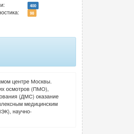
и:
400
ностика:
98
амом центре Москвы.
их осмотров (ПМО),
хования (ДМС) оказание
мплексным медицинским
ЭК), научно-