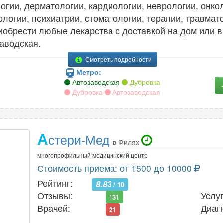
огии, дерматологии, кардиологии, неврологии, онкол
логии, психиатрии, стоматологии, терапии, травмато
иобрести любые лекарства с доставкой на дом или в
заводская.
Смотреть подробности
Метро:
Автозаводская
Дубровка
Дубровка
Автозаводская
А
стери-Мед
в Филях
многопрофильный медицинский центр
Стоимость приема: от 1500 до 10000
Рейтинг:
8.83
/ 10
Отзывы:
Услуг
131
Врачей:
Диаг
21