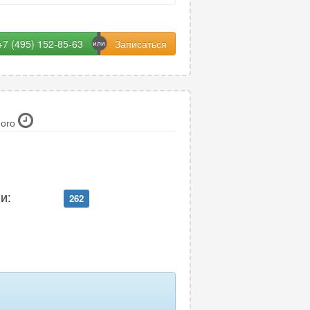
+7 (495) 152-85-63
ного
и:
262