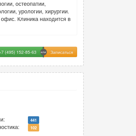
огии, остеопатии,
логии, урологии, хирургии.
 офис. Клиника находится в
+7 (495) 152-85-63
и:
441
ностика:
102