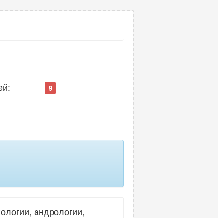
ей:
9
ологии, андрологии,