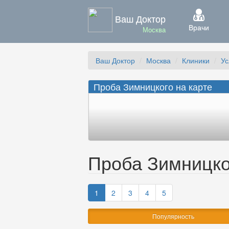
Ваш Доктор
Врачи
Москва
Ваш Доктор
Москва
Клиники
Ус
Проба Зимницкого на карте
Проба Зимницко
1
2
3
4
5
Популярность