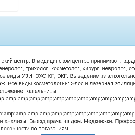
ий центр. В медицинском центре принимают: кардио
енеролог, трихолог, косметолог, хирург, невролог, от
Все виды УЗИ. ЭХО КГ, ЭКГ. Выведение из алкогольн
ж. Все виды косметологии: Элос и лазерная эпиляци
оложение, капельницы
p;amp;amp;amp;amp;amp;amp;amp;amp;amp;amp;amp
;amp;amp;amp;amp;amp;amp;amp;amp;amp;amp;amp;
 и анализы. Выезд врача на дом. Медкнижки. Профо
пособности по показаниям.