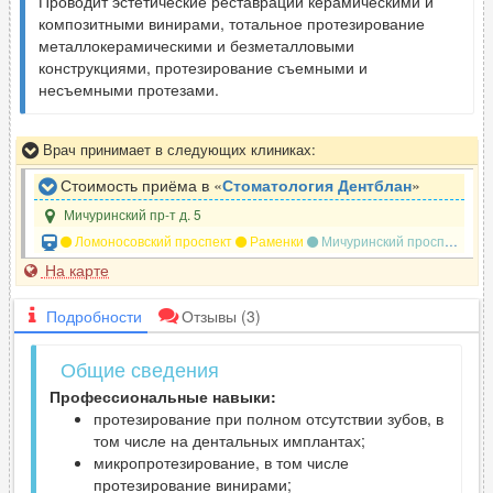
Проводит эстетические реставрации керамическими и
композитными винирами, тотальное протезирование
металлокерамическими и безметалловыми
конструкциями, протезирование съемными и
несъемными протезами.
Врач принимает в следующих клиниках:
Стоимость приёма в «
Стоматология Дентблан
»
Мичуринский пр-т д. 5
Ломоносовский проспект
Раменки
Мичуринский проспект
П
На карте
Подробности
Отзывы
(3)
Общие сведения
Профессиональные навыки:
протезирование при полном отсутствии зубов, в
том числе на дентальных имплантах;
микропротезирование, в том числе
протезирование винирами;