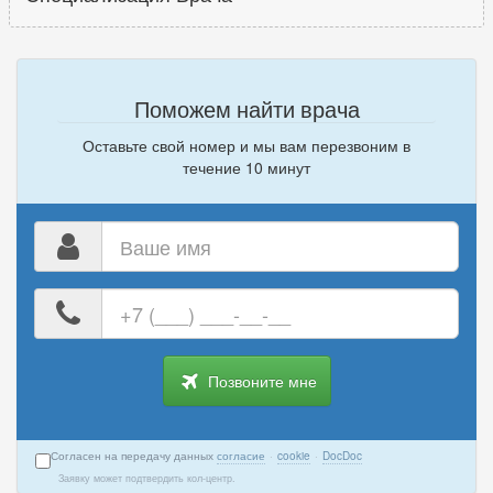
Поможем найти врача
Оставьте свой номер и мы вам перезвоним в
течение 10 минут
Ваше
имя
Ваш
номер
телефона
Позвоните мне
Согласен на передачу данных
согласие
·
cookie
·
DocDoc
Заявку может подтвердить кол-центр.