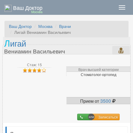
Ваш Доктор
Нави
Москва
Ваш Доктор
Москва
Врачи
Лигай Вениамин Васильевич
Л
игай
Вениамин Васильевич
Стаж: 15
Врач высшей категории
Стоматолог-ортопед
Прием от
3500
Записаться