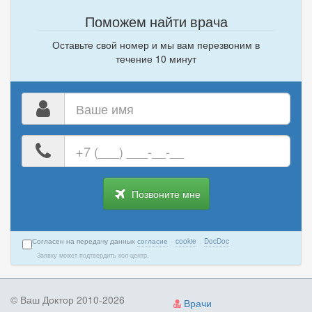
Поможем найти врача
Оставьте свой номер и мы вам перезвоним в
течение 10 минут
Ваше
имя
Ваш
номер
телефона
Позвоните мне
Согласен на передачу данных
согласие
·
cookie
·
DocDoc
Заявку может подтвердить кол-центр.
© Ваш Доктор 2010-2026
Врачи