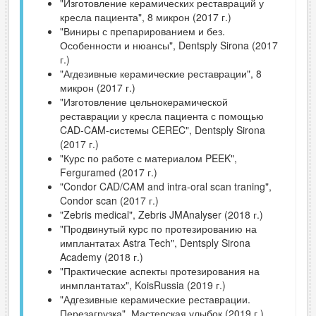
"Изготовление керамических реставраций у
кресла пациента", 8 микрон (2017 г.)
"Виниры с препарированием и без.
Особенности и нюансы", Dentsply Sirona (2017
г.)
"Агдезивные керамические реставрации", 8
микрон (2017 г.)
"Изготовление цельнокерамической
реставрации у кресла пациента с помощью
CAD-CAM-системы CEREC", Dentsply Sirona
(2017 г.)
"Курс по работе с материалом PEEK",
Ferguramed (2017 г.)
"Condor CAD/CAM and intra-oral scan traning",
Condor scan (2017 г.)
"Zebris medical", Zebris JMAnalyser (2018 г.)
"Продвинутый курс по протезированию на
имплантатах Astra Tech", Dentsply Sirona
Academy (2018 г.)
"Практические аспекты протезирования на
инмплантатах", KoisRussia (2019 г.)
"Адгезивные керамические реставрации.
Перезагрузка", Мастерская улыбок (2019 г.)