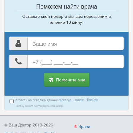
Поможем найти врача
Оставьте свой номер и мы вам перезвоним в
течение 10 минут
Ваше
имя
Ваш
номер
телефона
Позвоните мне
Согласен на передачу данных
согласие
·
cookie
·
DocDoc
Заявку может подтвердить кол-центр.
© Ваш Доктор 2010-2026
Врачи