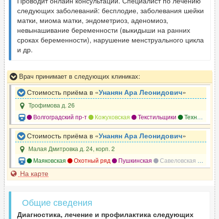
Проводит онлайн консультации. Специалист по лечению
следующих заболеваний: бесплодие, заболевания шейки
матки, миома матки, эндометриоз, аденомиоз,
невынашивание беременности (выкидыши на ранних
сроках беременности), нарушение менструального цикла
и др.
Врач принимает в следующих клиниках:
Стоимость приёма в «
Унанян Ара Леонидович
»
Трофимова д. 26
Волгоградский пр-т
Кожуховская
Текстильщики
Технопарк
Стоимость приёма в «
Унанян Ара Леонидович
»
Малая Дмитровка д. 24, корп. 2
Маяковская
Охотный ряд
Пушкинская
Савеловская
Твер
На карте
Общие сведения
Диагностика, лечение и профилактика следующих