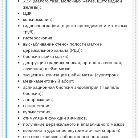
УЗИ (малого таза, молочных желез, щитовидной
железы);
ЦДК;
кольпоскопия;
гидросонография (оценка проходимости маточных
труб);
гистероскопия;
выскабливание стенок полости матки и
цервикального канала (РДВ);
биопсия шейки матки;
деструкция (радиоволновая, аргоноплазменная,
лазерная) шейки матки;
эксцизия и конизация шейки матки (сургитрон);
медикаментозный аборт;
аспирационная биопсия эндометрия (Пайпель
биопсия);
лапароскопия;
вагиноскопия;
вульвоскопия;
стимуляция функции яичников;
получение цервикального и влагалищного мазков;
введение и удаление внутриматочной спирали;
все виды клинико-лабораторных анализов.