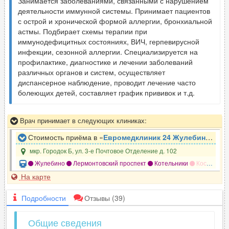
Занимается заболеваниями, связанными с нарушением
деятельности иммунной системы. Принимает пациентов
с острой и хронической формой аллергии, бронхиальной
астмы. Подбирает схемы терапии при
иммунодефицитных состояниях, ВИЧ, герпевирусной
инфекции, сезонной аллергии. Специализируется на
профилактике, диагностике и лечении заболеваний
различных органов и систем, осуществляет
диспансерное наблюдение, проводит лечение часто
болеющих детей, составляет график прививок и т.д.
Врач принимает в следующих клиниках:
Стоимость приёма в «
Евромедклиник 24 Жулебино
»
мкр. Городок Б, ул. 3-е Почтовое Отделение д. 102
Жулебино
Лермонтовский проспект
Котельники
Косино
У
На карте
Подробности
Отзывы
(39)
Общие сведения