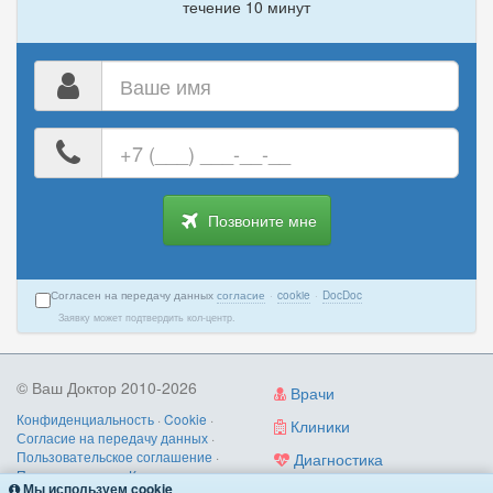
течение 10 минут
Ваше
имя
Ваш
номер
телефона
Позвоните мне
Согласен на передачу данных
согласие
·
cookie
·
DocDoc
Заявку может подтвердить кол-центр.
© Ваш Доктор 2010-2026
Врачи
Конфиденциальность
·
Cookie
·
Клиники
Согласие на передачу данных
·
Пользовательское соглашение
·
Диагностика
Правила записи
·
Контакты
Мы используем cookie
Услуги