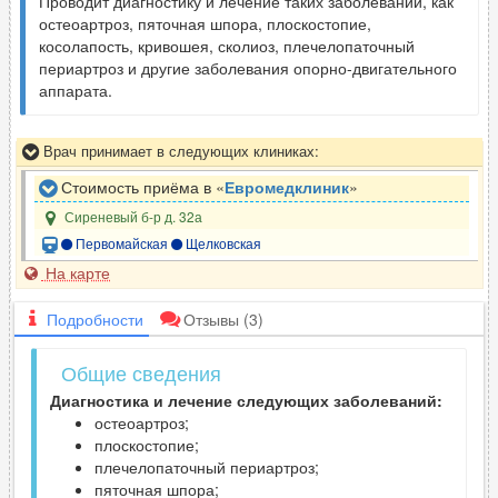
Проводит диагностику и лечение таких заболеваний, как
остеоартроз, пяточная шпора, плоскостопие,
косолапость, кривошея, сколиоз, плечелопаточный
периартроз и другие заболевания опорно-двигательного
аппарата.
Врач принимает в следующих клиниках:
Стоимость приёма в «
Евромедклиник
»
Сиреневый б-р д. 32а
Первомайская
Щелковская
На карте
Подробности
Отзывы
(3)
Общие сведения
Диагностика и лечение следующих заболеваний:
остеоартроз;
плоскостопие;
плечелопаточный периартроз;
пяточная шпора;