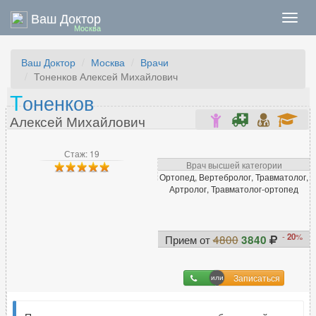
Ваш Доктор
Нави
Москва
Ваш Доктор
Москва
Врачи
Тоненков Алексей Михайлович
Т
оненков
Алексей Михайлович
Стаж: 19
Врач высшей категории
Ортопед, Вертебролог, Травматолог,
Артролог, Травматолог-ортопед
-
20
%
Прием от
4800
3840
Записаться