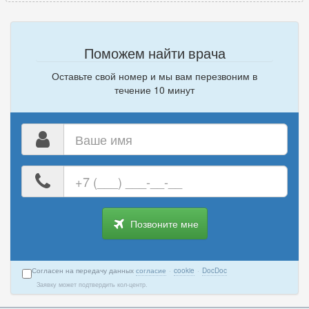
Поможем найти врача
Оставьте свой номер и мы вам перезвоним в
течение 10 минут
Ваше
имя
Ваш
номер
телефона
Позвоните мне
Согласен на передачу данных
согласие
·
cookie
·
DocDoc
Заявку может подтвердить кол-центр.