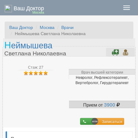
Ваш Доктор
Нави
Москва
Ваш Доктор
Москва
Врачи
Неймышева Светлана Николаевна
Н
еймышева
Светлана Николаевна
Стаж: 27
Врач высшей категории
Невролог, Рефлексотерапевт,
Вертебролог, Гирудотерапевт
Прием от
3900
Записаться