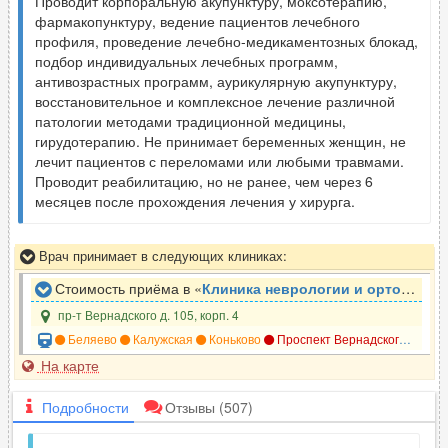
Проводит корпоральную акупунктуру, моксотерапию,
фармакопунктуру, ведение пациентов лечебного
профиля, проведение лечебно-медикаментозных блокад,
подбор индивидуальных лечебных программ,
антивозрастных программ, аурикулярную акупунктуру,
восстановительное и комплексное лечение различной
патологии методами традиционной медицины,
гирудотерапию. Не принимает беременных женщин, не
лечит пациентов с переломами или любыми травмами.
Проводит реабилитацию, но не ранее, чем через 6
месяцев после прохождения лечения у хирурга.
Врач принимает в следующих клиниках:
Стоимость приёма в «
Клиника неврологии и ортопедии ЗдравКлиник
пр-т Вернадского д. 105, корп. 4
Беляево
Калужская
Коньково
Проспект Вернадского
Унив
На карте
Подробности
Отзывы
(507)