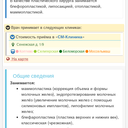
В качестве пластического хирурга занимается
блефоропластикой, липосакцией, отопластикой,
маммопластикой.
Врач принимает в следующих клиниках:
Стоимость приёма в «
СМ-Клиника
»
Сенежская д. 1/9
Коптево
Селигерская
Беломорская
Моссельмаш
На карте
Общие сведения
Занимается:
маммопластика (коррекция объема и формы
молочных желез), эндопротезирование молочных
желёз (увеличение молочных желез с помощью
силиконовых имплантов), липофилинг молочных
желез;
блефаропластика (пластика верхних и нижних век),
классическая (чрезкожная),