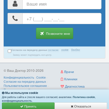
Ваше
имя
Ваш
номер
телефона
Позвоните мне
Согласен на передачу данных
согласие
·
cookie
·
DocDoc
Заявку может подтвердить кол-центр.
© Ваш Доктор 2010-2026
Врачи
Конфиденциальность
·
Cookie
·
Клиники
Согласие на передачу данных
·
Пользовательское соглашение
·
Диагностика
Правила записи
·
Контакты
Мы используем cookie
Услуги
О нас
/
как работает
/
поиск по
Для работы сайта и (после вашего согласия) аналитики.
,
Политика cookie
симптомам
.
конфиденциальность
Принять
Отказаться
Имеются противопоказания. Необходима консультация специалиста.