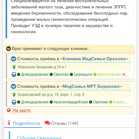
Специализируется на лечении воспалительных
заболеваний малого таза, диагностике и лечении ЗППП,
введении беременности, обследовании бесплодных пар,
проведении малых гинекологических операций.
Проводит УЗД и лучевую терапию в акушерстве и
гинекологии.
Врач принимает в следующих клиниках:
Стоимость приёма в «
Клиника МедСемья Орехово
»
Маршала Захарова д.10 к.1
Домодедовская
Орехово
Царицыно
Шипиловская
Москво
Стоимость приёма в «
МедСемья МРТ Борисово
»
Борисовский пр-д д. 15, корп. 1, стр. 2
Домодедовская
Красногвардейская
Орехово
Борисово
Зя
На карте
Подробности
Отзывы
(146)
Общие сведения