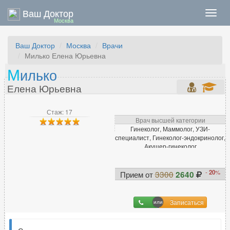
Ваш Доктор
Нави
Москва
Ваш Доктор
Москва
Врачи
Милько Елена Юрьевна
М
илько
Елена Юрьевна
Стаж: 17
Врач высшей категории
Гинеколог, Маммолог, УЗИ-
специалист, Гинеколог-эндокринолог,
Акушер-гинеколог
-
20
%
Прием от
3300
2640
Записаться