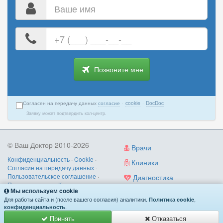
Ваше
имя
Ваш
номер
телефона
Позвоните мне
Согласен на передачу данных
согласие
·
cookie
·
DocDoc
Заявку может подтвердить кол-центр.
© Ваш Доктор 2010-2026
Врачи
Конфиденциальность
·
Cookie
·
Клиники
Согласие на передачу данных
·
Пользовательское соглашение
·
Диагностика
Правила записи
·
Контакты
Мы используем cookie
Услуги
О нас
/
как работает
/
поиск по
Для работы сайта и (после вашего согласия) аналитики.
,
Политика cookie
симптомам
.
конфиденциальность
Принять
Отказаться
Имеются противопоказания. Необходима консультация специалиста.