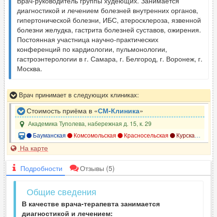
Врач-руководитель группы худеющих. Занимается
диагностикой и лечением болезней внутренних органов,
гипертонической болезни, ИБС, атеросклероза, язвенной
болезни желудка, гастрита болезней суставов, ожирения.
Постоянная участница научно-практических
конференций по кардиологии, пульмонологии,
гастроэнтерологии в г. Самара, г. Белгород, г. Воронеж, г.
Москва.
Врач принимает в следующих клиниках:
Стоимость приёма в «
СМ-Клиника
»
Академика Туполева, набережная д. 15, к. 29
Бауманская
Комсомольская
Красносельская
Курская
Чка
На карте
Подробности
Отзывы
(5)
Общие сведения
В качестве врача-терапевта занимается
диагностикой и лечением: