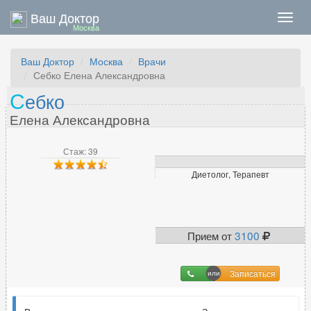
Ваш Доктор
Нави
Москва
Ваш Доктор
Москва
Врачи
Себко Елена Александровна
С
ебко
Елена Александровна
Стаж: 39
Диетолог, Терапевт
Прием от
3100
Записаться