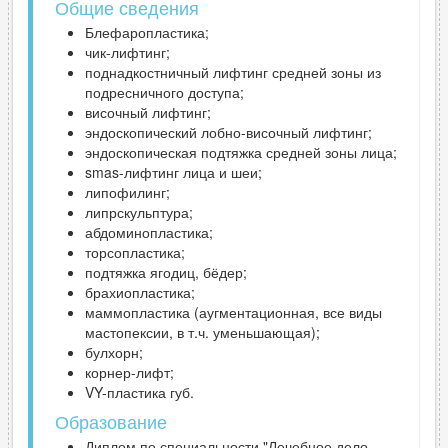
Общие сведения
Блефаропластика;
чик-лифтинг;
поднадкостничный лифтинг средней зоны из
подресничного доступа;
височный лифтинг;
эндоскопический лобно-височный лифтинг;
эндоскопическая подтяжка средней зоны лица;
smas-лифтинг лица и шеи;
липофилинг;
липрскульптура;
абдоминопластика;
торсопластика;
подтяжка ягодиц, бёдер;
брахиопластика;
маммопластика (аугментационная, все виды
мастопексии, в т.ч. уменьшающая);
булхорн;
корнер-лифт;
VY-пластика губ.
Образование
Диплом по специальности "Лечебное дело