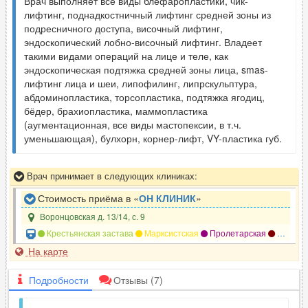
Врач выполняет все виды блефаропластики, чик-
лифтинг, поднадкостничный лифтинг средней зоны из
подресничного доступа, височный лифтинг,
эндоскопический лобно-височный лифтинг. Владеет
такими видами операций на лице и теле, как
эндоскопическая подтяжка средней зоны лица, smas-
лифтинг лица и шеи, липофилинг, липрскульптура,
абдоминопластика, торсопластика, подтяжка ягодиц,
бёдер, брахиопластика, маммопластика
(аугментационная, все виды мастопексии, в т.ч.
уменьшающая), булхорн, корнер-лифт, VY-пластика губ.
Врач принимает в следующих клиниках:
Стоимость приёма в «
ОН КЛИНИК
»
Воронцовская д. 13/14, с. 9
Крестьянская застава
Марксистская
Пролетарская
Таганская
На карте
Подробности
Отзывы
(7)