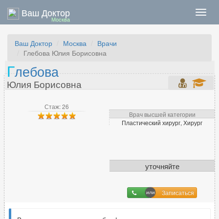
Ваш Доктор
Нави
Москва
Ваш Доктор
Москва
Врачи
Глебова Юлия Борисовна
Г
лебова
Юлия Борисовна
Стаж: 26
Врач высшей категории
Пластический хирург, Хирург
уточняйте
Записаться