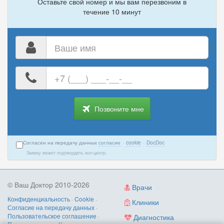
Оставьте свой номер и мы вам перезвоним в
течение 10 минут
Ваше
имя
Ваш
номер
телефона
Позвоните мне
Согласен на передачу данных
согласие
·
cookie
·
DocDoc
Заявку может подтвердить кол-центр.
© Ваш Доктор 2010-2026
Врачи
Конфиденциальность
·
Cookie
·
Клиники
Согласие на передачу данных
·
Пользовательское соглашение
·
Диагностика