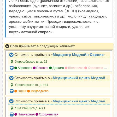
Лечит бесплодие (различной этиологии), воспалительные
заболевания (вульвит, вагинит и др.), заболевания,
передающиеся половым путем (ЗППП) (хламидиоз,
уреаплазмоз, микоплазмоз и др), молочницу (кандидоз),
эрозию шейки матки. Проводит видеокольпоскопию,
установку внутриматочной спирали, удаление
внутриматочной спирали.
Врач принимает в следующих клиниках:
Стоимость приёма в «
Медцентр Медлайн-Сервис
»
Хорошёвское ш. д. 62
Аэропорт
Беговая
Динамо
Шелепиха
Хорошево
Хорош
Стоимость приёма в «
Медицинский центр Медлайн-Сервис
Ярославское ш. д. 144
ВДНХ
Медведково
Стоимость приёма в «
Медицинский центр Медлайн-Сервис
Яна Райниса д. 4 к.1
Планерная
Сходненская