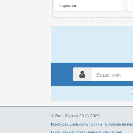
Нарколог
Ваш
имя
© Ваш Доктор 2010-2026
Конфиденциальность
·
Cookie
·
Согласие на пе
О нас
/
как работает
/
поиск по симптомам