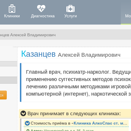
Клиники
Диагностика
Услуги
Мо
анцев Алексей Владимирович
К
азанцев
Алексей Владимирович
Главный врач, психиатр-нарколог. Ведущ
применению суггестивных методов психок
лечению различными методиками игровой,
компьютерной (интернет), наркотической 
ся
Врач принимает в следующих клиниках:
Стоимость приёма в «
Клиника АлкоСпас ст. м. Алтуфьево
Шенкурский пр-д д. 3Б, 3 этаж
Адрес: