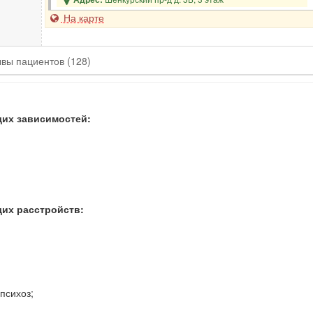
На карте
ывы
пациентов
(128)
щих зависимостей:
щих расстройств:
;
психоз;