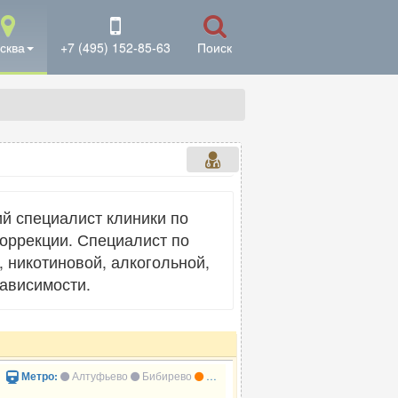
сква
+7 (495) 152-85-63
Поиск
ий специалист клиники по
оррекции. Специалист по
 никотиновой, алкогольной,
зависимости.
»
Алтуфьево
Бибирево
Бескудниково
Метро: