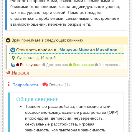
Работает с проблемами, связанными с семейными и
близкими отношениями, как на индивидуальном уровне,
так и на уровне пар и семей. Помогает людям
справляться с проблемами, связанными с построением
взаимоотношений, пережить разрыв и тд.
Врач принимает в следующих клиниках:
Стоимость приёма в «
Манухин Михаил Михайлович
»
Сущевская д. 19, стр. 5
Белорусская
Дмитровская
Достоевская
Менделеевская
Н
На карте
Подробности
Отзывы
(1)
Общие сведения
Тревожные расстройства, панические атаки,
обсессивно-компульсивные расстройства (ОКР),
ипохондрия, депрессии, неуверенность,
сексуальные расстройства, игровая
зависимость, компьютерная зависимость,