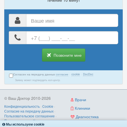
Ваше
имя
Ваш
номер
телефона
Позвоните мне
Согласен на передачу данных
согласие
·
cookie
·
DocDoc
Заявку может подтвердить кол-центр.
© Ваш Доктор 2010-2026
Врачи
Конфиденциальность
·
Cookie
·
Клиники
Согласие на передачу данных
·
Пользовательское соглашение
·
Диагностика
Правила записи
·
Контакты
Мы используем cookie
Услуги