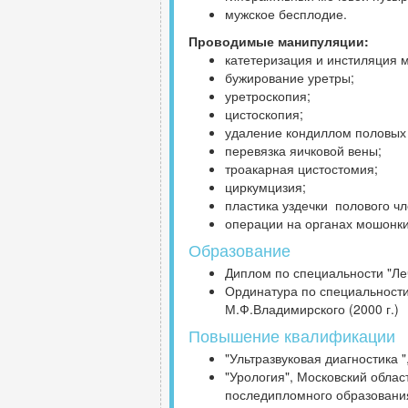
мужское бесплодие.
Проводимые манипуляции:
катетеризация и инстиляция 
бужирование уретры;
уретроскопия;
цистоскопия;
удаление кондиллом половых 
перевязка яичковой вены;
троакарная цистостомия;
циркумцизия;
пластика уздечки полового чл
операции на органах мошонки
Образование
Диплом по специальности "Ле
Ординатура по специальности 
М.Ф.Владимирского (2000 г.)
Повышение квалификации
"Ультразвуковая диагностика 
"Урология", Московский обла
последипломного образования