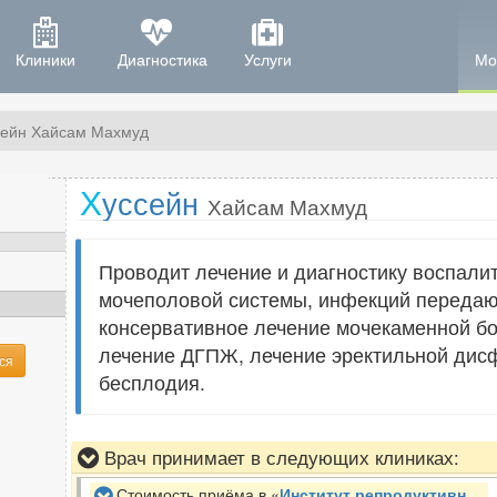
Клиники
Диагностика
Услуги
Мо
сейн Хайсам Махмуд
Х
уссейн
Хайсам Махмуд
Проводит лечение и диагностику воспали
мочеполовой системы, инфекций переда
консервативное лечение мочекаменной бо
лечение ДГПЖ, лечение эректильной дисф
ся
бесплодия.
Врач принимает в следующих клиниках:
Стоимость приёма в «
Институт репродуктивной медицины REMEDI (Ремеди)