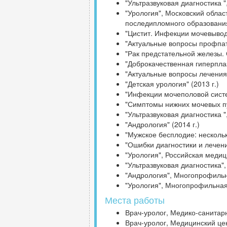
"Ультразвуковая диагностика 
"Урология", Московский обла
последипломного образования
"Цистит. Инфекции мочевыводя
"Актуальные вопросы профпат
"Рак предстательной железы. 
"Доброкачественная гиперплаз
"Актуальные вопросы лечения
"Детская урология" (2013 г.)
"Инфекции мочеполовой систе
"Симптомы нижних мочевых пут
"Ультразвуковая диагностика 
"Андрология" (2014 г.)
"Мужское бесплодие: нескольк
"Ошибки диагностики и лечен
"Урология", Российская меди
"Ультразвуковая диагностика"
"Андрология", Многопрофильна
"Урология", Многопрофильная 
Места работы
Врач-уролог, Медико-санитарн
Врач-уролог, Медицинский це