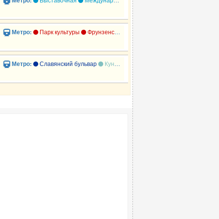
Метро:
»
Парк культуры
Фрунзенская
Парк культуры
Метро:
Славянский бульвар
Кунцевская
Давыдково
Метро: