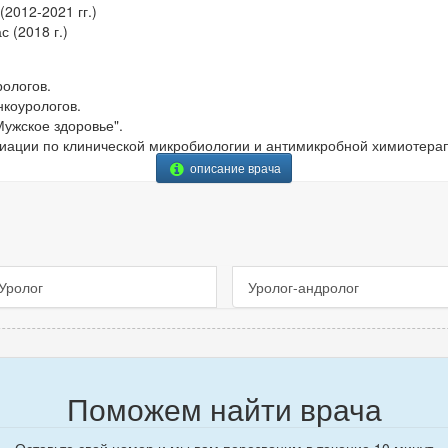
2012-2021 гг.)
с (2018 г.)
рологов.
нкоурологов.
Мужское здоровье".
иации по клинической микробиологии и антимикробной химиотера
описание врача
Уролог
Уролог-андролог
Поможем найти врача