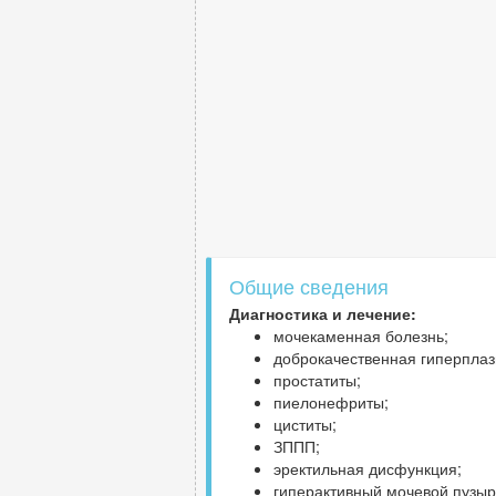
Общие сведения
Диагностика и лечение:
мочекаменная болезнь;
доброкачественная гиперплаз
простатиты;
пиелонефриты;
циститы;
ЗППП;
эректильная дисфункция;
гиперактивный мочевой пузыр