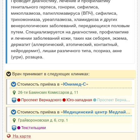
Проводит диагностику, лечение и профилактику
генитального герпеса, гонореи, сифилиса,
микоплазмоза, папилломавируса (ВПЧ), сифилиса,
трихомониаза, уреаплазмоза, хламидиоза и других
венерологических заболеваний, передающихся половым
путем. Специализируется на диагностике, профилактике
и лечении заболеваний кожи, таких как себорея, экзема,
дерматит (аллергический, атопический, контактный,
нейродермит), лишаи различного типа, псориаз, акне
(угри), розацеа.
Врач принимает в следующих клиниках:
Стоимость приёма в «
Юнимед-С
»
26-ти Бакинских Комиссаров д. 11
Проспект Вернадского
Юго-западная
Проспект Вернадского
Стоимость приёма в «
Медицинский центр Медлайн-Сервис
Грайвороновская д. 6, стр. 1
Текстильщики
На карте