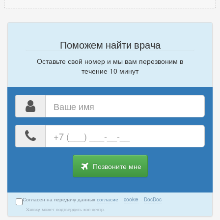
Поможем найти врача
Оставьте свой номер и мы вам перезвоним в
течение 10 минут
Ваше
имя
Ваш
номер
телефона
Позвоните мне
Согласен на передачу данных
согласие
·
cookie
·
DocDoc
Заявку может подтвердить кол-центр.