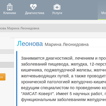
Клиники
Диагностика
Услуги
Мо
нова Марина Леонидовна
Л
еонова
Марина Леонидовна
Занимается диагностикой, лечением и пр
заболеваний пищевода, желудка, 12-перст
кишечника, поджелудочной железы, желчн
желчевыводящих путей, а также проводит
ся
хронической патологией желудочно-кишечн
ведущим специалистом по проведению ко
"АМСАТ-Коверт". Имеет 5 научных работ,
функциональным заболеваниям желудочно