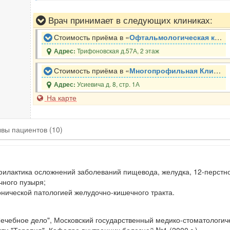
Врач принимает в следующих клиниках:
Стоимость приёма в «
Офтальмологическая клиника доктора Самойленко
Трифоновская д.57А, 2 этаж
Адрес:
Стоимость приёма в «
Многопрофильная Клиника Союз Аэропорт
Усиевича д. 8, стр. 1А
Адрес:
На карте
ывы
пациентов
(10)
филактика осложнений заболеваний пищевода, желудка, 12-перстно
чного пузыря;
нической патологией желудочно-кишечного тракта.
ечебное дело", Московский государственный медико-стоматологичес