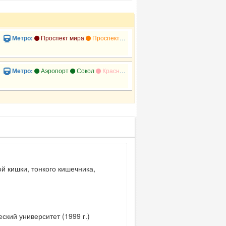
»
Проспект мира
Проспект мира
Рижская
Метро:
»
Аэропорт
Сокол
Красный балтиец
Гражданская
Метро:
й кишки, тонкого кишечника,
кий университет (1999 г.)