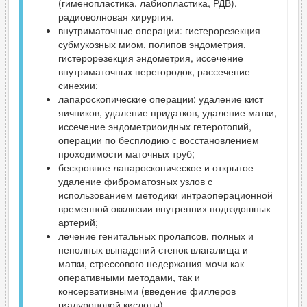
(гименопластика, лабиопластика, РДВ),
радиоволновая хирургия.
внутриматочные операции: гистерорезекция
субмукозных миом, полипов эндометрия,
гистерорезекция эндометрия, иссечение
внутриматочных перегородок, рассечение
синехии;
лапароскопические операции: удаление кист
яичников, удаление придатков, удаление матки,
иссечение эндометриоидных гетеротопий,
операции по бесплодию с восстановлением
проходимости маточных труб;
бескровное лапароскопическое и открытое
удаление фиброматозных узлов с
использованием методики интраоперационной
временной окклюзии внутренних подвздошных
артерий;
лечение генитальных пролапсов, полных и
неполных выпадений стенок влагалища и
матки, стрессового недержания мочи как
оперативными методами, так и
консервативными (введение филлеров
гиалуроновой кислоты).