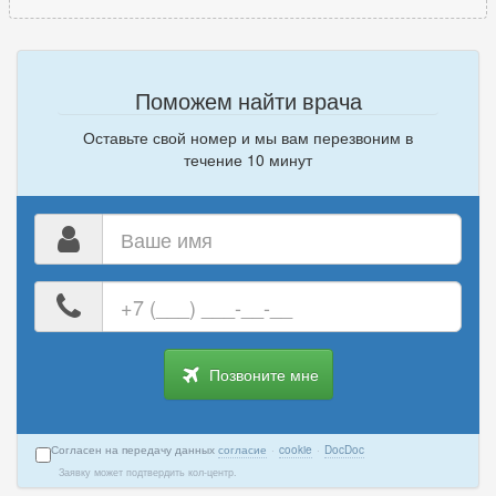
Поможем найти врача
Оставьте свой номер и мы вам перезвоним в
течение 10 минут
Ваше
имя
Ваш
номер
телефона
Позвоните мне
Согласен на передачу данных
согласие
·
cookie
·
DocDoc
Заявку может подтвердить кол-центр.