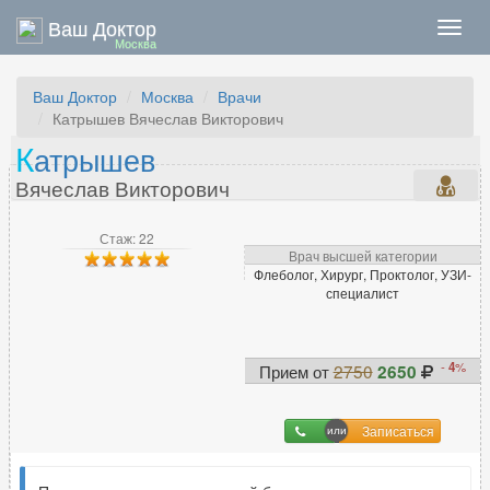
Ваш Доктор
Нави
Москва
Ваш Доктор
Москва
Врачи
Катрышев Вячеслав Викторович
К
атрышев
Вячеслав Викторович
Стаж: 22
Врач высшей категории
Флеболог, Хирург, Проктолог, УЗИ-
специалист
-
4
%
Прием от
2750
2650
Записаться