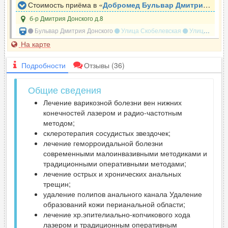
Стоимость приёма в «
Добромед Бульвар Дмитрия Донского
б-р Дмитрия Донского д.8
Бульвар Дмитрия Донского
Улица Скобелевская
Улица Старокачаловская
На карте
Подробности
Отзывы
(36)
Общие сведения
Лечение варикозной болезни вен нижних
конечностей лазером и радио-частотным
методом;
склеротерапия сосудистых звездочек;
лечение геморроидальной болезни
современными малоинвазивными методиками и
традиционными оперативными методами;
лечение острых и хронических анальных
трещин;
удаление полипов анального канала Удаление
образований кожи перианальной области;
лечение хр.эпителиально-копчикового хода
лазером и традиционным оперативным