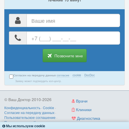
Ваше
имя
Ваш
номер
телефона
Позвоните мне
Согласен на передачу данных
согласие
·
cookie
·
DocDoc
Заявку может подтвердить кол-центр.
© Ваш Доктор 2010-2026
Врачи
Конфиденциальность
·
Cookie
·
Клиники
Согласие на передачу данных
·
Пользовательское соглашение
·
Диагностика
Правила записи
·
Контакты
Мы используем cookie
Услуги