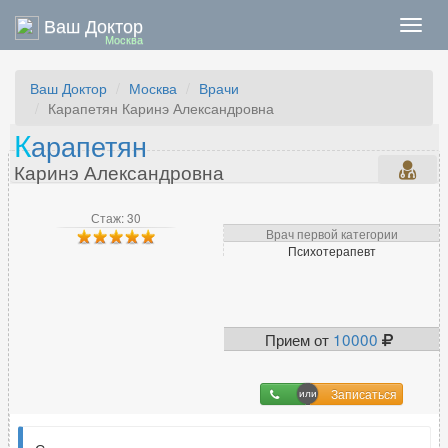
Ваш Доктор
Нави
Москва
Ваш Доктор
Москва
Врачи
Карапетян Каринэ Александровна
К
арапетян
Каринэ Александровна
Стаж: 30
Врач первой категории
Психотерапевт
Прием от
10000
Записаться