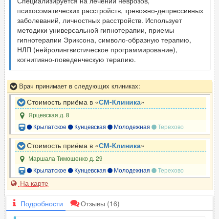
Специализируется на лечении неврозов,
психосоматических расстройств, тревожно-депрессивных
заболеваний, личностных расстройств. Использует
методики универсальной гипнотерапии, приемы
гипнотерапии Эриксона, символо-образную терапию,
НЛП (нейролингвистическое программирование),
когнитивно-поведенческую терапию.
Врач принимает в следующих клиниках:
Стоимость приёма в «
СМ-Клиника
»
Ярцевская д. 8
Крылатское
Кунцевская
Молодежная
Терехово
Стоимость приёма в «
СМ-Клиника
»
Маршала Тимошенко д. 29
Крылатское
Кунцевская
Молодежная
Терехово
На карте
Подробности
Отзывы
(16)