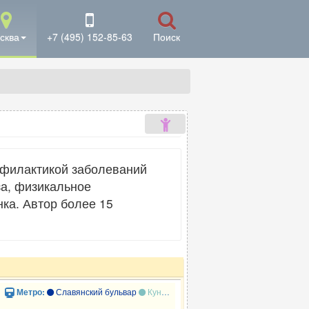
сква
+7 (495) 152-85-63
Поиск
офилактикой заболеваний
за, физикальное
ка. Автор более 15
Славянский бульвар
Кунцевская
Давыдково
Метро: