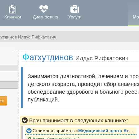
Клиники
Диагностика
Услуги
Мо
хутдинов Илдус Рифкатович
Ф
атхутдинов
Илдус Рифкатович
Занимается диагностикой, лечением и пр
детского возраста, проводит сбор анамне
обследование здорового и больного ребен
публикаций.
ся
Врач принимает в следующих клиниках:
Стоимость приёма в «
Медицинский центр Атлас
»
Кременчугская д. 3
Адрес: