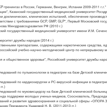
-тренингах в России, Германии, Венгрии, Испании 2009-2011 г.г."
ии", Казанский государственный медицинский университет Росздра
и доклинических, клинических испытаний, обеспечение производст
тветствии с требованиями GСP, GMP, GLP", Первый Московский гос
нова Минздравсоцразвития РФ (2010 г.)
ский государственный медицинский университет имени И.М. Сечен
верситет дружбы народов (2014 г.)
ственными препаратами, содержащими наркотические средства, я
ероссийский учебно-научно-методический центр по непрерывному 
 и общественное здоровье", Российский университет дружбы народ
ледований по пульмонологии в педиатрии на базе Детской клиниче
ледований по кардиохирургии и РС-вирусной инфекции в педиатрии
гг.)
едований по муковисцидозу на базе Детской клинической больницы,
нда поддержки молодых ученых-медиков, Сооснователь, Председат
ваний и развития здравоохранения и социальной сферы «ОПОРА 
щник Президента Ушаковой Н. В. (2011-2013 гг.)