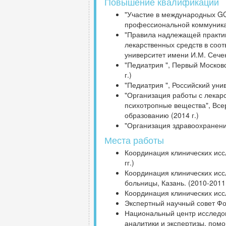
Повышение квалификации
"Участие в международных GCP
профессиональной коммуникац
"Правила надлежащей практик
лекарственных средств в соо
университет имени И.М. Сече
"Педиатрия ", Первый Москов
г.)
"Педиатрия ", Российский уни
"Организация работы с лекар
психотропные вещества", Вс
образованию (2014 г.)
"Организация здравоохранения
Места работы
Координация клинических исс
гг.)
Координация клинических исс
больницы, Казань. (2010-2011 
Координация клинических иссл
Экспертный научный совет Фо
Национальный центр исследо
аналитики и экспертизы, помо