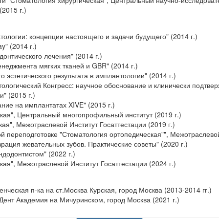
и "Стоматология хирургическая", Центральный научно-исследовате
2015 г.)
тологии: концепции настоящего и задачи будущего" (2014 г.)
y" (2014 г.)
онтического лечения" (2014 г.)
еджмента мягких тканей и GBR" (2014 г.)
 эстетического результата в имплантологии" (2014 г.)
ологический Конгресс: научное обоснование и клинически подтв
" (2015 г.)
ние на имплантатах XIVE" (2015 г.)
кая", Центральный многопрофильный институт (2019 г.)
ая", Межотраслевой Институт Госаттестации (2019 г.)
 переподготовке "Стоматология ортопедическая"", Межотраслевой 
рация жевательных зубов. Практические советы" (2020 г.)
додонтистом" (2022 г.)
ая", Межотраслевой Институт Госаттестации (2024 г.)
нческая п-ка на ст.Москва Курская, город Москва (2013-2014 гг.)
Дент Академия на Мичуринском, город Москва (2021 г.)