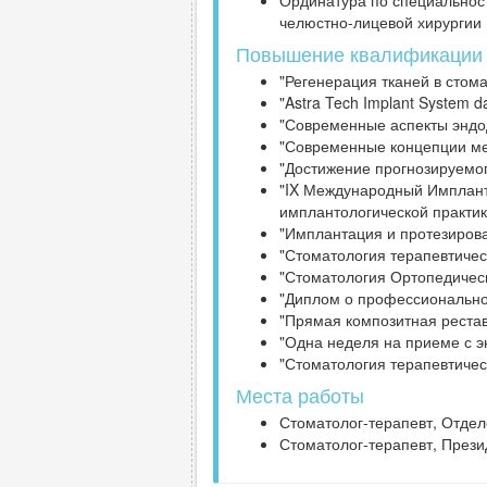
Ординатура по специальност
челюстно-лицевой хирургии (
Повышение квалификации
"Регенерация тканей в стома
"Astra Tech Implant System da
"Современные аспекты эндод
"Современные концепции мен
"Достижение прогнозируемого
"IX Международный Имплант
имплантологической практики
"Имплантация и протезирова
"Стоматология терапевтичес
"Стоматология Ортопедическ
"Диплом о профессиональной
"Прямая композитная рестав
"Одна неделя на приеме с эн
"Стоматология терапевтическ
Места работы
Стоматолог-терапевт, Отделе
Стоматолог-терапевт, Прези