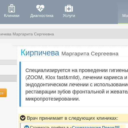
Клиники
Диагностика
Услуги
Мо
пичева Маргарита Сергеевна
К
ирпичева
Маргарита Сергеевна
Специализируется на проведении гигиены
(ZOOM, Klox fast&mild), лечении кариеса 
эндодонтическом лечении с использование
реставрации зубов фронтальной и жевате
ся
микропротезировании.
Врач принимает в следующих клиниках:
Стоимость приёма в «
Стоматология ПрезиДЕНТ
»