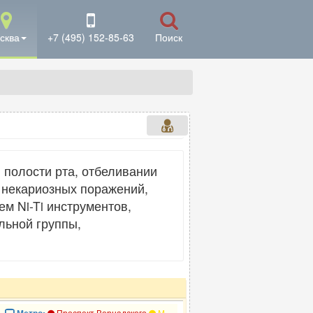
сква
+7 (495) 152-85-63
Поиск
 полости рта, отбеливании
и некариозных поражений,
м Ni-Ti инструментов,
льной группы,
Проспект Вернадского
Минская
Ломоносовский проспект