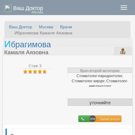
Ваш Доктор
Нави
Москва
Ваш Доктор
Москва
Врачи
Ибрагимова Камаля Аязовна
И
брагимова
Камаля Аязовна
Стаж: 3
Врач второй категории
Стоматолог-пародонтолог,
Стоматолог-хирург, Стоматолог-
имплантолог
уточняйте
Записаться