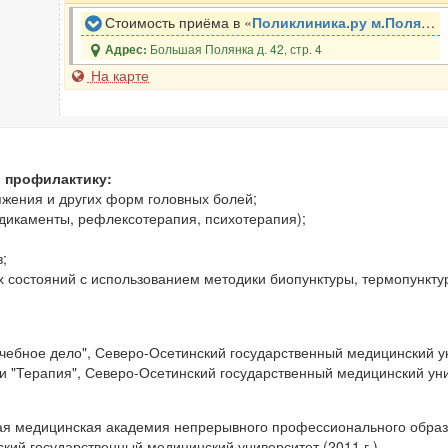
Стоимость приёма в «
Поликлиника.ру м.Полянка
Большая Полянка д. 42, стр. 4
Адрес:
На карте
и профилактику:
яжения и других форм головных болей;
едикаменты, рефлексотерапия, психотерапия);
;
 состояний с использованием методики биопунктуры, термопункту
чебное дело", Северо-Осетинский государственный медицинский ун
и "Терапия", Северо-Осетинский государственный медицинский унив
ая медицинская академия непрерывного профессионального образо
кий государственный медицинский университет (2011 г.)