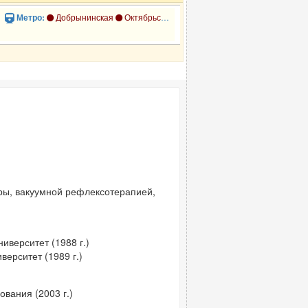
»
Добрынинская
Октябрьская
Октябрьская
Полянка
Серп
Метро:
ры, вакуумной рефлексотерапией,
иверситет (1988 г.)
ерситет (1989 г.)
вания (2003 г.)