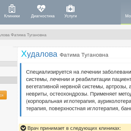
Клиники
Диагностика
Услуги
Мо
алова Фатима Тугановна
Х
удалова
Фатима Тугановна
Специализируется на лечении заболеван
системы, лечении и реабилитации пациен
вегетативной нервной системы, артрозы, 
невриты, остеохондрозы. Применяет мет
ся
(корпоральная иглотерапия, ауриколотер
терапия, поверхностная иглотерапия, бан
Врач принимает в следующих клиниках: