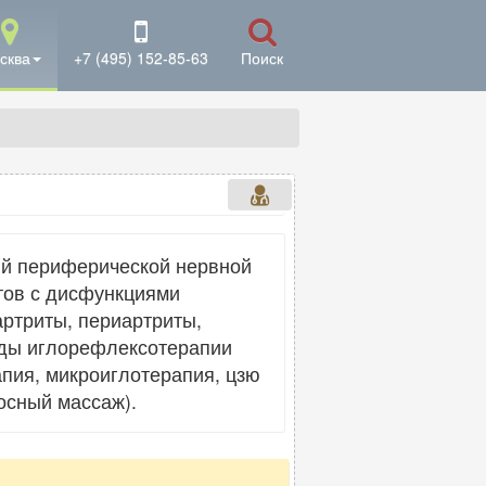
сква
+7 (495) 152-85-63
Поиск
ий периферической нервной
тов с дисфункциями
артриты, периартриты,
оды иглорефлексотерапии
апия, микроиглотерапия, цзю
осный массаж).