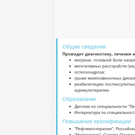
Общие сведения
Проводит диагностику, лечение 
мигрени, головной боли напр
вегетативных расстройств (м
остеохондроза;
грыжи межпозвоночных дисков
реабилитацию постинсультных
аурикулотерапии.
Образование
Диплом по специальности "Ле
Интернатура по специальност
Повышение квалификации
"Рефлексотерапия", Российск
"Неврология", Северо-Осетинс