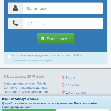
Ваше
имя
Ваш
номер
телефона
Позвоните мне
Согласен на передачу данных
согласие
·
cookie
·
DocDoc
Заявку может подтвердить кол-центр.
© Ваш Доктор 2010-2026
Врачи
Конфиденциальность
·
Cookie
·
Клиники
Согласие на передачу данных
·
Пользовательское соглашение
·
Диагностика
Правила записи
·
Контакты
Мы используем cookie
Услуги
О нас
/
как работает
/
поиск по
Для работы сайта и (после вашего согласия) аналитики.
,
Политика cookie
симптомам
.
конфиденциальность