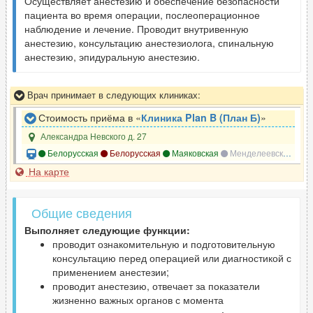
Осуществляет анестезию и обеспечение безопасности
пациента во время операции, послеоперационное
наблюдение и лечение. Проводит внутривенную
анестезию, консультацию анестезиолога, спинальную
анестезию, эпидуральную анестезию.
Врач принимает в следующих клиниках:
Стоимость приёма в «
Клиника Plan B (План Б)
»
Александра Невского д. 27
Белорусская
Белорусская
Маяковская
Менделеевская
Но
На карте
Общие сведения
Выполняет следующие функции:
проводит ознакомительную и подготовительную
консультацию перед операцией или диагностикой с
применением анестезии;
проводит анестезию, отвечает за показатели
жизненно важных органов с момента