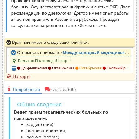
Проводит диагностику и лечение терапевтических
больных. Осуществляет расшифровку и снятие ЭКГ. Дает
рекомендации по диетологии. Доктор имеет опыт работы
в частной практике в России и за рубежом. Проводит
консультации пациентов на английском языке.
Врач принимает в следующих клиниках:
Стоимость приёма в «
Международный медицинский центр Синай
Большая Полянка д. 54, стр. 1
Добрынинская
Октябрьская
Октябрьская
Охотный ряд
По
На карте
Подробности
Отзывы
(66)
Общие сведения
Ведет прием терапевтических больных по
направлениям:
кардиология;
гастроэнтерология;
пульмонология;