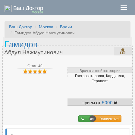
Ваш Доктор
Нави
Москва
Ваш Доктор
Москва
Врачи
Гамидов Абдул Нажмутинович
Г
амидов
Абдул Нажмутинович
Стаж: 40
Врач высшей категории
Гастроэнтеролог, Кардиолог,
Терапевт
Прием от
5000
Записаться