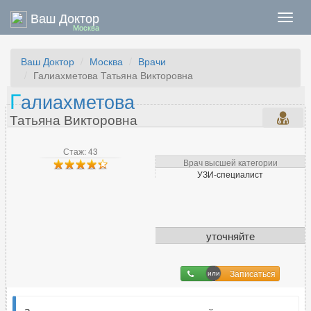
Ваш Доктор
Нави
Москва
Ваш Доктор
Москва
Врачи
Галиахметова Татьяна Викторовна
Г
алиахметова
Татьяна Викторовна
Стаж: 43
Врач высшей категории
УЗИ-специалист
уточняйте
Записаться