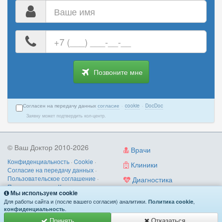
Ваше
имя
Ваш
номер
телефона
Позвоните мне
Согласен на передачу данных
согласие
·
cookie
·
DocDoc
Заявку может подтвердить кол-центр.
© Ваш Доктор 2010-2026
Врачи
Конфиденциальность
·
Cookie
·
Клиники
Согласие на передачу данных
·
Пользовательское соглашение
·
Диагностика
Правила записи
·
Контакты
Мы используем cookie
Услуги
О нас
/
как работает
/
поиск по
Для работы сайта и (после вашего согласия) аналитики.
,
Политика cookie
симптомам
.
конфиденциальность
Принять
Отказаться
Имеются противопоказания. Необходима консультация специалиста.