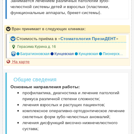
Занимается лечением различных патологий зубо-
челюстной системы детей и взрослых (пластинки,
функциональные аппараты, брекет-системы).
Врач принимает в следующих клиниках:
Стоимость приёма в «
Стоматология ПрезиДЕНТ
»
Герасима Курина д. 16
Багратионовская
Кунцевская
Кунцевская
Пионерская
Сла
На карте
Общие сведения
Основные направления работы:
профилактика, диагностика и лечение патологий
прикуса различной степени сложности;
лечения взрослых и растущих пациентов;
комплексное оперативно-ортодонтическое лечение
скелетных форм зубо-челюстных аномалий;
лечения дисфункций височно-нижнечелюстного
сустава;