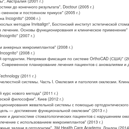
", Австралия (2001 г.)
стики до конечного результата", Doctour (2005 г.)
 сменном и постоянном прикусе" (2005 г.)
 Incognito" (2006 г.)
слых методом Invisalign", Бостонский институт эстетической стома
е лечение. Основы функционирования и клиническое применение" (
ncognito" (2007 г.)
м анкерных микроимплантов" (2008 г.)
ncognito" (2008 г.)
й ортодонтии. Непрямая фиксация по системе OrthoCAD (США)" (20
g. Современное планирование лечения пациентов с аномалиями и 
Technology (2011 г.)
челюстной системы. Часть I. Окклюзия и патология окклюзии. Кли
 курс нового метода" (2011 г.)
ской философии", Киев (2012 г.)
ционирования жевательной системы с помощью ортодонтического л
ель — достижение функциональной окклюзии" (2013 г.)
нии и диагностике стоматологических пациентов с нарушением оккл
лечение с использованием микроимплантов" (2013 г.)
ные задачи в ортодонтии", 3М Health Care Academy, Лондон (2014 