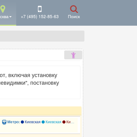
сква
+7 (495) 152-85-63
Поиск
от, включая установку
невидимки", постановку
Киевская
Киевская
Киевская
Смоленская
Смоленская
Метро: