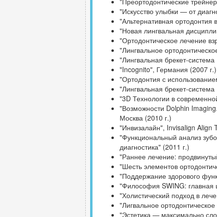
"Преортодонтические трейнеры
"Искусство улыбки — от диагно
"Альтернативная ортодонтия в
"Новая лингвальная дисциплина
"Ортодонтическое лечение взро
"Лингвальное ортодонтическо
"Лингвальная брекет-система I
"Incognito", Германия (2007 г.)
"Ортодонтия с использование
"Лингвальная брекет-система I
"3D Технологии в современно
"Возможности Dolphin Imagin
Москва (2010 г.)
"Инвизалайн", Invisalign Align 
"Функциональный анализ зубо
диагностика" (2011 г.)
"Раннее лечение: продвинутый
"Шесть элементов ортодонтиче
"Поддержание здорового функ
"Философия SWING: главная ц
"Холистический подход в лече
"Лигвальное ортодонтическое 
"Эстетика — максимально слож