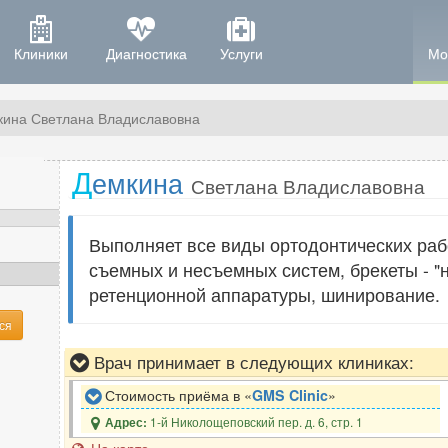
Клиники
Диагностика
Услуги
Мо
кина Светлана Владиславовна
Д
емкина
Светлана Владиславовна
Выполняет все виды ортодонтических раб
съемных и несъемных систем, брекеты - "
ретенционной аппаратуры, шинирование.
ся
Врач принимает в следующих клиниках:
Стоимость приёма в «
GMS Clinic
»
1-й Николощеповский пер. д. 6, стр. 1
Адрес: