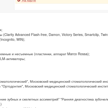
На карте
я;
Clarity Advanced Flash-free, Damon, Victory Series, Smartclip, Twin
Incognito, WIN);
мные и несъемные (пластинки, аппарат Marco Rossa);
 LM-активаторы;
матологический", Московский медицинский стоматологический инст
"Ортодонтия", Московский медицинский стоматологический институ
чение зубных и скелетных ассиметрий" "Ранняя диагностика зубочел
.)