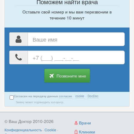
Поможем найти врача
Оставьте свой номер и мы вам перезвоним в
течение 10 минут
Ваше
имя
Ваш
номер
телефона
Позвоните мне
Согласен на передачу данных
согласие
·
cookie
·
DocDoc
Заявку может подтвердить кол-центр.
© Ваш Доктор 2010-2026
Врачи
Конфиденциальность
·
Cookie
·
Клиники