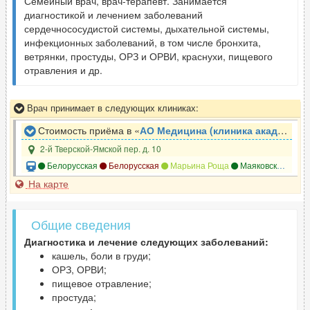
Семейный врач, врач-терапевт. Занимается
диагностикой и лечением заболеваний
сердечнососудистой системы, дыхательной системы,
инфекционных заболеваний, в том числе бронхита,
ветрянки, простуды, ОРЗ и ОРВИ, краснухи, пищевого
отравления и др.
Врач принимает в следующих клиниках:
Стоимость приёма в «
АО Медицина (клиника академика Ройтберга)
2-й Тверской-Ямской пер. д. 10
Белорусская
Белорусская
Марьина Роща
Маяковская
Ме
На карте
Общие сведения
Диагностика и лечение следующих заболеваний:
кашель, боли в груди;
ОРЗ, ОРВИ;
пищевое отравление;
простуда;