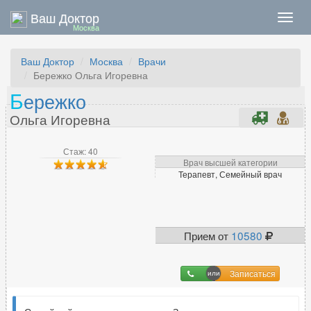
Ваш Доктор
Нави
Москва
Ваш Доктор
Москва
Врачи
Бережко Ольга Игоревна
Б
ережко
Ольга Игоревна
Стаж: 40
Врач высшей категории
Терапевт, Семейный врач
Прием от
10580
Записаться