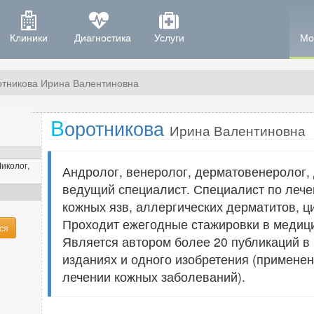
Клиники
Диагностика
Услуги
Мо
отникова Ирина Валентиновна
В
оротникова
Ирина Валентиновна
иколог,
Андролог, венеролог, дерматовенеролог, 
ведущий специалист. Специалист по лече
кожных язв, аллергических дерматитов, ци
Проходит ежегодные стажировки в медиц
ся
Является автором более 20 публикаций в
изданиях и одного изобретения (примене
лечении кожных заболеваний).