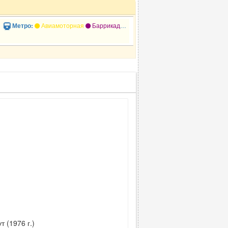
Авиамоторная
Баррикадная
Бауманская
Комсомольская
Метро:
 (1976 г.)