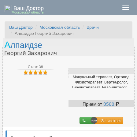
Ваш Доктор
Нави
Московская область
Ваш Доктор
Московская область
Врачи
Алпаидзе Георгий Захарович
А
лпаидзе
Георгий Захарович
Стаж: 38
Мануальный терапевт, Ортопед,
Физиотерапевт, Вертебролог,
Гирудотерапевт, Реабилитолог, ...
Прием от
3500
Записаться