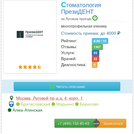
С
томатология
ПрезиДЕНТ
на Луговом проезде
многопрофильная клиника
Стоимость приема: до 4000
Рейтинг:
8.96
/ 10
Отзывы:
1367
Услуги:
93
Врачей:
32
Диагностика:
2
Читать описание
Москва
,
Луговой пр-д д. 4, корп. 1
Братиславская
Марьино
Борисово
Алма-Атинская
+7 (495) 152-85-63