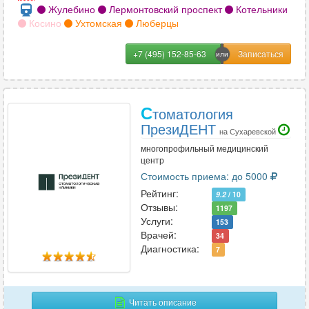
Жулебино
Лермонтовский проспект
Котельники
Косино
Ухтомская
Люберцы
+7 (495) 152-85-63
С
томатология
ПрезиДЕНТ
на Сухаревской
многопрофильный медицинский
центр
Стоимость приема: до 5000
Рейтинг:
9.2
/ 10
Отзывы:
1197
Услуги:
153
Врачей:
34
Диагностика:
7
Читать описание