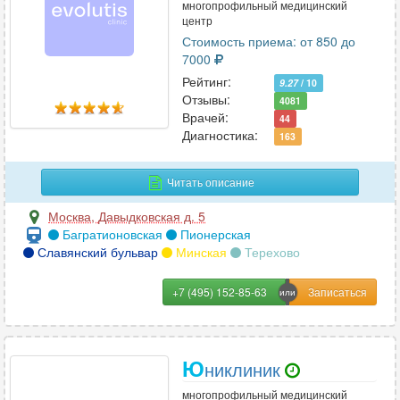
многопрофильный медицинский
центр
Стоимость приема: от 850 до
7000
Рейтинг:
9.27
/ 10
Отзывы:
4081
Врачей:
44
Диагностика:
163
Читать описание
Москва
,
Давыдковская д. 5
Багратионовская
Пионерская
Славянский бульвар
Минская
Терехово
+7 (495) 152-85-63
Ю
никлиник
многопрофильный медицинский