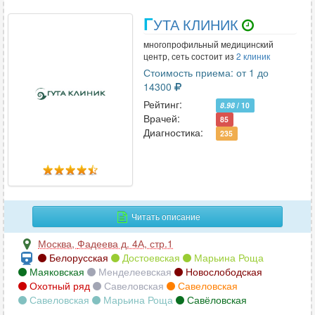
Г
УТА КЛИНИК
многопрофильный медицинский
центр, сеть состоит из
2 клиник
Стоимость приема: от 1 до
14300
Рейтинг:
8.98
/ 10
Врачей:
85
Диагностика:
235
Читать описание
Москва
,
Фадеева д. 4А, стр.1
Белорусская
Достоевская
Марьина Роща
Маяковская
Менделеевская
Новослободская
Охотный ряд
Савеловская
Савеловская
Савеловская
Марьина Роща
Савёловская