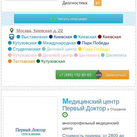
Диагностика:
67
Читать описание
Москва
,
Киевская д. 22
Выставочная
Киевская
Киевская
Киевская
Кутузовская
Международная
Парк Победы
Студенческая
Деловой центр
Парк Победы
Кутузовская
Деловой центр
Шелепиха
Шелепиха
Тестовская
Кутузовская
+7 (495) 152-85-63
М
едицинский центр
Первый Доктор
в Отрадном
многопрофильный медицинский
центр
Стоимость приема: от 2800 до