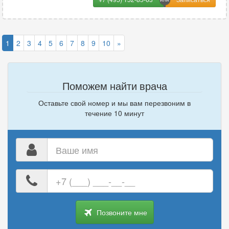
1
2
3
4
5
6
7
8
9
10
»
Поможем найти врача
Оставьте свой номер и мы вам перезвоним в
течение 10 минут
Ваше
имя
Ваш
номер
телефона
Позвоните мне