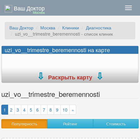
Ваш Доктор
Нави
Москва
Ваш Доктор
Москва
Клиники
Диагностика
uzi_vo__trimestre_beremennosti - список клиник
uzi_vo__trimestre_beremennosti на карте
Раскрыть карту
uzi_vo__trimestre_beremennosti
1
2
3
4
5
6
7
8
9
10
»
Популярность
Рейтинг
Стоимость