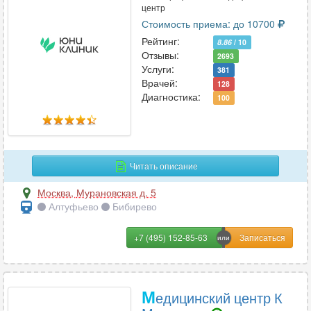
центр
Стоимость приема: до 10700
Рейтинг:
8.86
/ 10
Отзывы:
2693
Услуги:
381
Врачей:
128
Диагностика:
100
Читать описание
Москва
,
Мурановская д. 5
Алтуфьево
Бибирево
+7 (495) 152-85-63
М
едицинский центр К