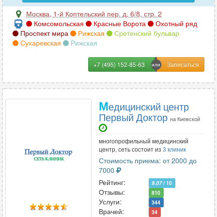
Москва
,
1-й Коптельский пер. д. 6/8, стр. 2
Комсомольская
Красные Ворота
Охотный ряд
Проспект мира
Рижская
Сретенский бульвар
Сухаревская
Рижская
+7 (495) 152-85-63
М
едицинский центр
Первый Доктор
на Киевской
многопрофильный медицинский
центр, сеть состоит из
3 клиник
Стоимость приема: от 2000 до
7000
Рейтинг:
9.07
/ 10
Отзывы:
810
Услуги:
344
Врачей:
34