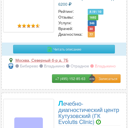
6200
Рейтинг:
9.19
/ 10
Отзывы:
1692
Услуги:
346
Врачей:
30
Диагностика:
77
Читать описание
Москва
,
Северный б-р д. 7Б
Бибирево
Владыкино
Отрадное
Владыкино
+7 (495) 152-85-63
Л
ечебно-
диагностический центр
Кутузовский (ГК
Evolutis Clinic)