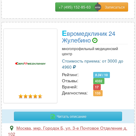
+7 (495) 152-85-63
Е
вромедклиник 24
Жулебино
многопрофильный медицинский
центр
Стоимость приема: от 3000 до
4960
Рейтинг:
9.34
/ 10
Отзывы:
4332
Врачей:
17
Диагностика:
133
Читать описание
Москва
,
мкр. Городок Б, ул. 3-е Почтовое Отделение д.
102