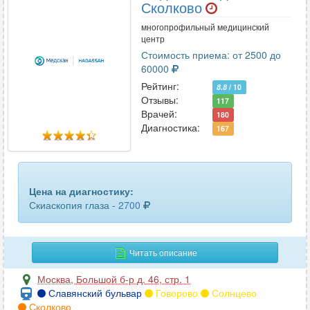
Хромоцистоскопия
3
Сколково
многопрофильный медицинский
Цистоскопия
83
центр
Стоимость приема: от 2500 до
Эзофагогастродуоденоскопия (ЭФГДС)
101
60000
Рейтинг:
ЭРХПГ
8.8
/ 10
8
Отзывы:
117
Врачей:
180
Диагностика:
167
Цена на диагностику:
Скиаскопия глаза -
2700
Читать описание
Москва
,
Большой б-р д. 46, стр. 1
Славянский бульвар
Говорово
Солнцево
Сколково