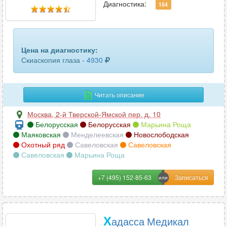
Офтальмоскопия
76
Диагностика:
154
Офтальмохромоскопия
13
Прямая офтальмоскопия
47
Цена на диагностику:
Скиаскопия глаза -
4930
Ректороманоскопия
107
Риноскопия
75
Читать описание
Скиаскопия
45
Москва
,
2-й Тверской-Ямской пер. д. 10
Белорусская
Белорусская
Марьина Роща
Стробоскопия
1
Маяковская
Менделеевская
Новослободская
Охотный ряд
Савеловская
Савеловская
Торакоскопия
2
Савеловская
Марьина Роща
Трахеобронхоскопия
17
+7 (495) 152-85-63
Фарингоскопия
29
Хромоскопия
15
Х
адасса Медикал