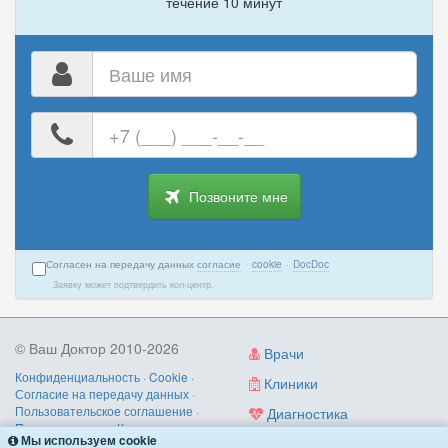
течение 10 минут
Ваше
имя
Ваш
номер
телефона
Позвоните мне
Согласен на передачу данных
согласие
·
cookie
·
DocDoc
Заявку может подтвердить кол-центр.
© Ваш Доктор 2010-2026
Врачи
Конфиденциальность
·
Cookie
·
Клиники
Согласие на передачу данных
·
Пользовательское соглашение
·
Диагностика
Правила записи
·
Контакты
Мы используем cookie
Услуги