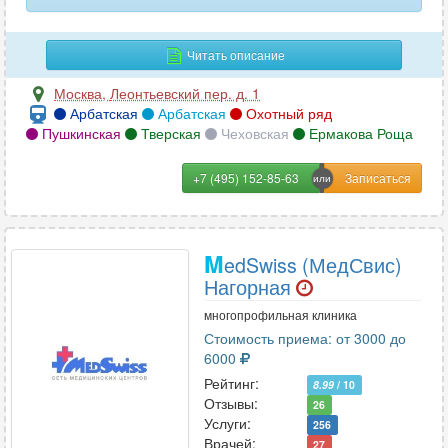
Читать описание
Москва
,
Леонтьевский пер. д. 1
Арбатская
Арбатская
Охотный ряд
Пушкинская
Тверская
Чеховская
Ермакова Роща
+7 (495) 152-85-63
M
edSwiss (МедСвис)
Нагорная
многопрофильная клиника
Стоимость приема: от 3000 до
6000
Рейтинг:
8.99
/ 10
Отзывы:
26
Услуги:
256
Врачей:
27