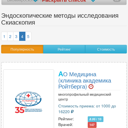
Гистероскопия
121
Эндоскопические методы исследования
Скиаскопия
Капсульная эндоскопия
27
Колоноскопия
134
1
2
3
4
5
Кольпоскопия
251
Популярность
Рейтинг
Стоимость
Ларингоскопия
52
Медиастиноскопия
1
А
О Медицина
(клиника академика
Микроскопия роговицы
1
Ройтберга)
Непрямая офтальмоскопия
3
многопрофильный медицинский
центр
Нефроскопия (пиелоскопия)
8
Стоимость приема: от 1000 до
16220
Отоскопия
84
Рейтинг:
8.95
/ 10
Врачей:
147