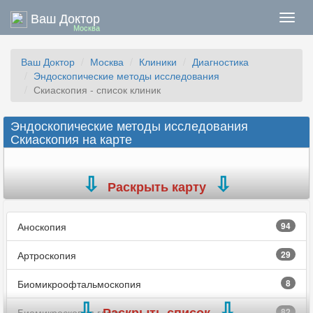
Ваш Доктор
Нави
Москва
Ваш Доктор
Москва
Клиники
Диагностика
Эндоскопические методы исследования
Скиаскопия - список клиник
Эндоскопические методы исследования
Скиаскопия на карте
Раскрыть карту
Аноскопия
94
Артроскопия
29
Биомикроофтальмоскопия
8
Раскрыть список
Биомикроскопия глаза
82