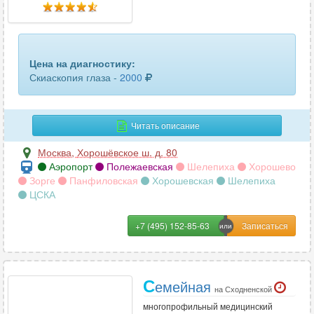
Цена на диагностику:
Скиаскопия глаза -
2000
Читать описание
Москва
,
Хорошёвское ш. д. 80
Аэропорт
Полежаевская
Шелепиха
Хорошево
Зорге
Панфиловская
Хорошевская
Шелепиха
ЦСКА
+7 (495) 152-85-63
С
емейная
на Сходненской
многопрофильный медицинский