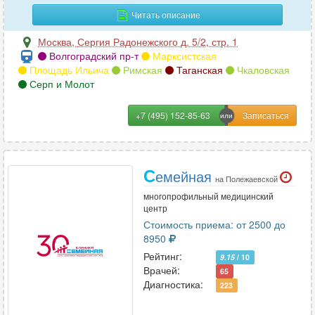
Читать описание
Москва
,
Сергия Радонежского д. 5/2, стр. 1
Волгоградский пр-т
Марксистская
Площадь Ильича
Римская
Таганская
Чкаловская
Серп и Молот
+7 (495) 152-85-63
С
емейная
на Полежаевской
многопрофильный медицинский
центр
Стоимость приема: от 2500 до
8950
Рейтинг:
9.15
/ 10
Врачей:
65
Диагностика:
223