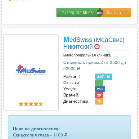
+7 (495) 152-85-63
M
edSwiss (МедСвис)
Никитский
многопрофильная клиника
Стоимость приема: от 2500 до
22000
Рейтинг:
8.97
/ 10
Отзывы:
11
Услуги:
253
Врачей:
29
Диагностика:
70
Цена на диагностику:
Скиаскопия глаза -
1100