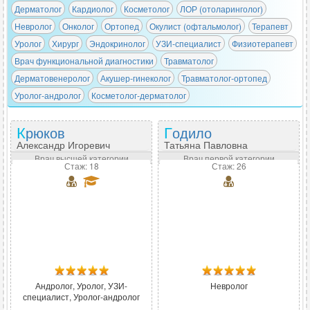
Дерматолог
Кардиолог
Косметолог
ЛОР (отоларинголог)
Невролог
Онколог
Ортопед
Окулист (офтальмолог)
Терапевт
Уролог
Хирург
Эндокринолог
УЗИ-специалист
Физиотерапевт
Врач функциональной диагностики
Травматолог
Дерматовенеролог
Акушер-гинеколог
Травматолог-ортопед
Уролог-андролог
Косметолог-дерматолог
Крюков
Годило
Александр Игоревич
Татьяна Павловна
Врач высшей категории
Врач первой категории
Стаж: 18
Стаж: 26
Андролог, Уролог, УЗИ-
Невролог
специалист, Уролог-андролог