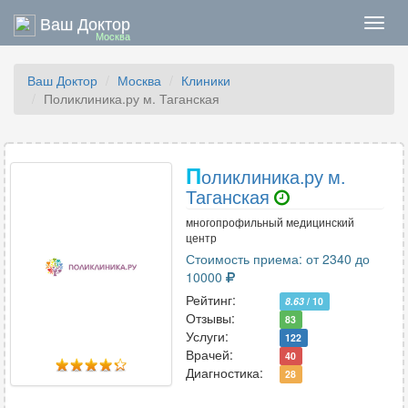
Ваш Доктор
Нави
Москва
Ваш Доктор
Москва
Клиники
Поликлиника.ру м. Таганская
П
оликлиника.ру м.
Таганская
многопрофильный медицинский
центр
Стоимость приема: от 2340 до
10000
Рейтинг:
8.63
/ 10
Отзывы:
83
Услуги:
122
Врачей:
40
Диагностика:
28