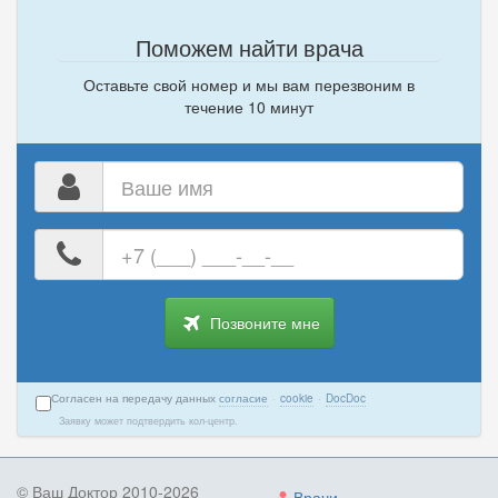
Поможем найти врача
Оставьте свой номер и мы вам перезвоним в
течение 10 минут
Ваше
имя
Ваш
номер
телефона
Позвоните мне
Согласен на передачу данных
согласие
·
cookie
·
DocDoc
Заявку может подтвердить кол-центр.
© Ваш Доктор 2010-2026
Врачи