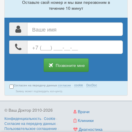
Оставьте свой номер и мы вам перезвоним в
течение 10 минут
Ваше
имя
Ваш
номер
телефона
Позвоните мне
Согласен на передачу данных
согласие
·
cookie
·
DocDoc
Заявку может подтвердить кол-центр.
© Ваш Доктор 2010-2026
Врачи
Конфиденциальность
·
Cookie
·
Клиники
Согласие на передачу данных
·
Пользовательское соглашение
·
Диагностика