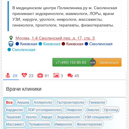
В медицинском центре Поликлиника.ру м. Смоленская
принимают эндокринологи, маммологи, ЛОРы, врачи
УЗИ, хирурги, урологи, неврологи, массажисты,
гинекологи, проктологи, терапевты, физиотерапевты.
Москва
,
1-й Смоленский пер. д. 17, стр. 3
Киевская
Киевская
Киевская
Смоленская
Смоленская
+7 (495) 152-85-63
29
23
91
3
45
Врачи клиники
Все
Акушер
Аллерголог
Гастроэнтеролог
Гинеколог
Кардиолог
ЛОР (отоларинголог)
Невролог
Онколог
Ортопед
Терапевт
Уролог
Хирург
Эндокринолог
УЗИ-специалист
Массажист
Пульмонолог
Иммунолог
Физиотерапевт