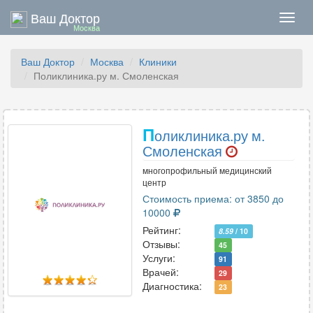
Ваш Доктор
Нави
Москва
Ваш Доктор
Москва
Клиники
Поликлиника.ру м. Смоленская
П
оликлиника.ру м.
Смоленская
многопрофильный медицинский
центр
Стоимость приема: от 3850 до
10000
Рейтинг:
8.59
/ 10
Отзывы:
45
Услуги:
91
Врачей:
29
Диагностика:
23