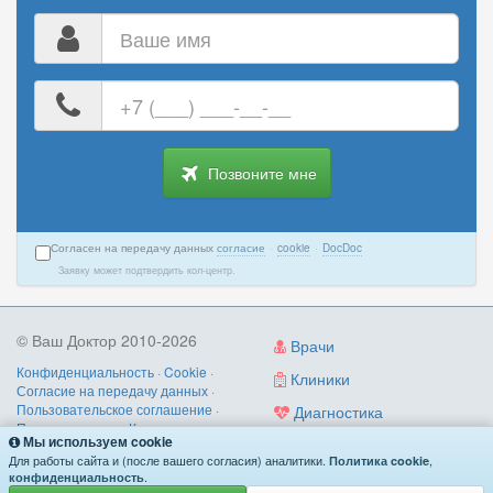
Ваше
имя
Ваш
номер
телефона
Позвоните мне
Согласен на передачу данных
согласие
·
cookie
·
DocDoc
Заявку может подтвердить кол-центр.
© Ваш Доктор 2010-2026
Врачи
Конфиденциальность
·
Cookie
·
Клиники
Согласие на передачу данных
·
Пользовательское соглашение
·
Диагностика
Правила записи
·
Контакты
Мы используем cookie
Услуги
О нас
/
как работает
/
поиск по
Для работы сайта и (после вашего согласия) аналитики.
,
Политика cookie
симптомам
.
конфиденциальность