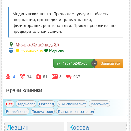
Медицинский центр. Предлагает услуги в области:
неврологии, ортопедии и травматологии,
физиотерапии, рентгенологии. Прием проводится по
предварительной записи.
Москва
,
Октября д. 2Б
Новокосино
Реутово
+7 (495) 152-85-63
4
34
51
5
267
Врачи клиники
Все
Кардиолог
Ортопед
УЗИ-специалист
Массажист
Вертебролог
Травматолог
Травматолог-ортопед
Левшин
Косова