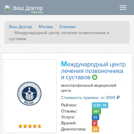
Ваш Доктор
Нави
Москва
Ваш Доктор
Москва
Клиники
Международный центр лечения позвоночника и
суставов
М
еждународный центр
лечения позвоночника
и суставов
многопрофильный медицинский
центр
Стоимость приема: от 2000
Рейтинг:
9.33
/ 10
Отзывы:
267
Услуги:
51
Врачей:
4
Диагностика:
34