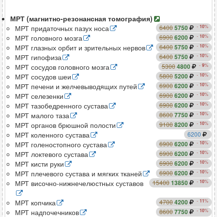
сравнить
МРТ (магнитно-резонансная томография)
сравнить
-
10
%
МРТ придаточных пазух носа
6400
5750
сравнить
-
10
%
МРТ головного мозга
6900
6200
сравнить
-
10
%
МРТ глазных орбит и зрительных нервов
6400
5750
сравнить
-
10
%
МРТ гипофиза
6400
5750
сравнить
-
9
%
МРТ сосудов головного мозга
5300
4800
сравнить
-
10
%
МРТ сосудов шеи
5800
5200
сравнить
-
10
%
МРТ печени и желчевыводящих путей
6900
6200
сравнить
-
10
%
МРТ селезенки
6900
6200
сравнить
-
10
%
МРТ тазобедренного сустава
6900
6200
сравнить
-
10
%
МРТ малого таза
8600
7750
сравнить
-
10
%
МРТ органов брюшной полости
9100
8200
сравнить
МРТ коленного сустава
6200
сравнить
-
10
%
МРТ голеностопного сустава
6900
6200
сравнить
-
10
%
МРТ локтевого сустава
6900
6200
сравнить
-
10
%
МРТ кисти руки
6900
6200
сравнить
-
10
%
МРТ плечевого сустава и мягких тканей
6900
6200
-
10
%
МРТ височно-нижнечелюстных суставов
15400
13850
сравнить
сравнить
-
11
%
МРТ копчика
4700
4200
сравнить
-
10
%
МРТ надпочечников
8600
7750