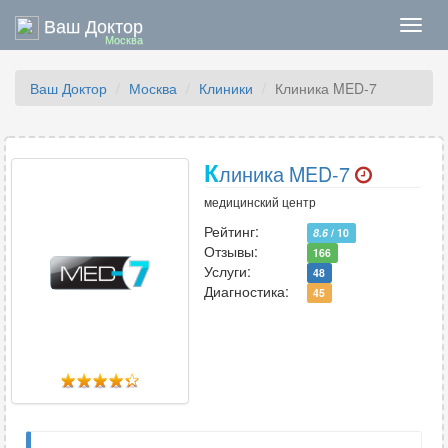
Ваш Доктор
Нави
Москва
Ваш Доктор
Москва
Клиники
Клиника MED-7
К
линика MED-7
медицинский центр
Рейтинг:
8.6
/ 10
Отзывы:
166
Услуги:
48
Диагностика:
45