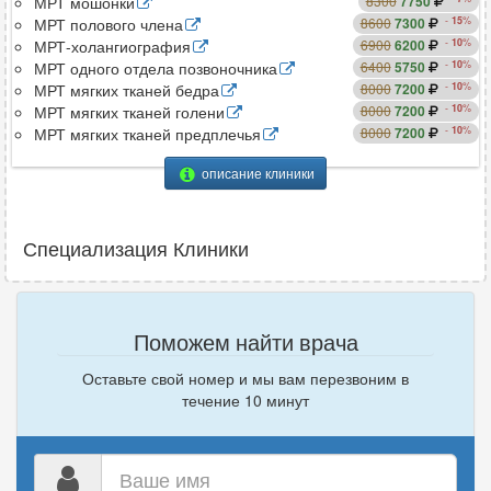
сравнить
МРТ мошонки
8300
7750
сравнить
-
15
%
МРТ полового члена
8600
7300
сравнить
-
10
%
МРТ-холангиография
6900
6200
сравнить
-
10
%
МРТ одного отдела позвоночника
6400
5750
сравнить
-
10
%
МРТ мягких тканей бедра
8000
7200
сравнить
-
10
%
МРТ мягких тканей голени
8000
7200
сравнить
-
10
%
МРТ мягких тканей предплечья
8000
7200
описание клиники
Специализация Клиники
Поможем найти врача
Оставьте свой номер и мы вам перезвоним в
течение 10 минут
Ваше
имя