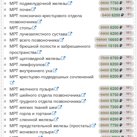
сравнить
-
10
%
МРТ поджелудочной железы
8600
7750
сравнить
-
10
%
МРТ почек
8600
7750
-
3
%
МРТ пояснично-крестцового отдела
6400
6200
сравнить
позвоночника
сравнить
-
10
%
МРТ стопы
6900
6200
сравнить
-
10
%
МРТ лучезапястного сустава
6900
6200
сравнить
-
10
%
МРТ всего позвоночника
18500
16650
-
10
%
МРТ брюшной полости и забрюшинного
16800
15150
сравнить
пространства
сравнить
-
10
%
МРТ щитовидной железы
7500
6750
сравнить
-
10
%
МРТ лимфоузлов
6900
6200
сравнить
-
10
%
МРТ внутреннего уха
6400
5750
-
10
%
МРТ крестцово-подвздошных сочленений
6900
6200
сравнить
сравнить
-
10
%
МРТ желчного пузыря
6900
6200
сравнить
-
10
%
МРТ шейного отдела позвоночника
6400
5750
сравнить
-
10
%
МРТ грудного отдела позвоночника
6400
5750
сравнить
-
10
%
МРТ мягких тканей шеи
8000
7200
сравнить
-
10
%
МРТ горла и гортани
6900
6200
сравнить
-
10
%
МРТ слюнной железы
6900
6200
сравнить
-
10
%
МРТ предстательной железы (простаты)
8600
7750
сравнить
-
10
%
МРТ мочевого пузыря
6900
6200
-
7
%