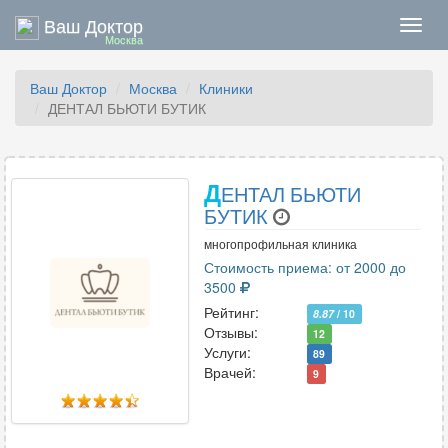
Ваш Доктор
Нави
Москва
Ваш Доктор
Москва
Клиники
ДЕНТАЛ БЬЮТИ БУТИК
Д
ЕНТАЛ БЬЮТИ
БУТИК
многопрофильная клиника
Стоимость приема: от 2000 до
3500
Рейтинг:
8.87
/ 10
Отзывы:
12
Услуги:
89
Врачей:
9