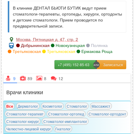
В клинике ДЕНТАЛ БЬЮТИ БУТИК ведут прием
стоматологи-терапевты, ортопеды, хирурги, ортодонты
и детские стоматологи. Прием проводится по
предварительной записи.
Москва
,
Пятницкая д. 47, стр. 2
Добрынинская
Новокузнецкая
Полянка
Третьяковская
Третьяковская
Ермакова Роща
+7 (495) 152-85-63
9
89
8
12
Врачи клиники
Все
Дерматолог
Косметолог
Стоматолог
Массажист
Стоматолог-терапевт
Стоматолог-ортопед
Стоматолог-ортодонт
Стоматолог-хирург
Стоматолог-имплантолог
Челюстно-лицевой хирург
Гнатолог