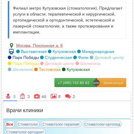
Филиал метро Кутузовская (стоматология). Предлагает
услуги в области: терапевтической и хирургической,
ортопедической и ортодонтической, эстетической и
лазерной стоматологии, а также протезирования и
имплантации.
Москва
,
Поклонная д. 6
Выставочная
Кутузовская
Международная
Парк Победы
Студенческая
Фили
Деловой центр
Парк Победы
Деловой центр
Шелепиха
Шелепиха
Тестовская
Кутузовская
+7 (495) 152-85-63
3
3
46
8
2
Врачи клиники
Все
Стоматолог
Стоматолог-терапевт
Стоматолог-ортопед
Стоматолог-ортодонт