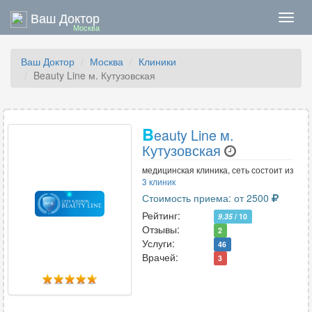
Ваш Доктор
Нави
Москва
Ваш Доктор
Москва
Клиники
Beauty Line м. Кутузовская
B
eauty Line м.
Кутузовская
медицинская клиника, сеть состоит из
3 клиник
Стоимость приема: от 2500
Рейтинг:
9.35
/ 10
Отзывы:
2
Услуги:
46
Врачей:
3