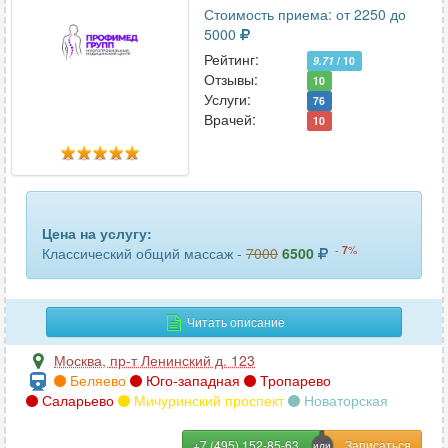
Стоимость приема: от 2250 до
5000
Рейтинг:
9.71
/ 10
Отзывы:
10
Услуги:
76
Врачей:
10
Цена на услугу:
-
7
%
Классический общий массаж -
7000
6500
Читать описание
Москва
,
пр-т Ленинский д. 123
Беляево
Юго-западная
Тропарево
Саларьево
Мичуринский проспект
Новаторская
+7 (495) 152-85-63