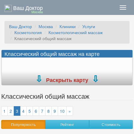
Ваш Доктор
Нави
Москва
Ваш Доктор
Москва
Клиники
Услуги
Косметология
Косметологический массаж
Классический общий массаж
Классический общий массаж на карте
Раскрыть карту
Классический общий массаж
1
2
3
4
5
6
7
8
9
10
»
Популярность
Рейтинг
Стоимость