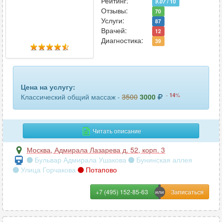
Рейтинг:
9.07
/ 10
Отзывы:
70
Услуги:
87
Врачей:
12
Диагностика:
39
Цена на услугу:
-
14
%
Классический общий массаж -
3500
3000
Читать описание
Москва
,
Адмирала Лазарева д. 52, корп. 3
Бульвар Адмирала Ушакова
Бунинская аллея
Улица Горчакова
Потапово
+7 (495) 152-85-63