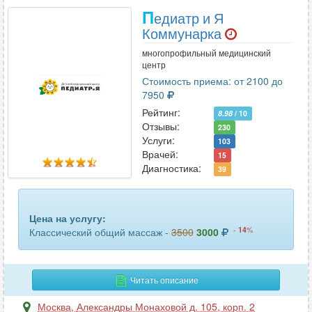
П
едиатр и Я
Коммунарка
многопрофильный медицинский
центр
Стоимость приема: от 2100 до
7950
Рейтинг:
8.98
/ 10
Отзывы:
230
Услуги:
103
Врачей:
15
Диагностика:
39
Цена на услугу:
-
14
%
Классический общий массаж -
3500
3000
Читать описание
Москва
,
Александры Монаховой д. 105, корп. 2