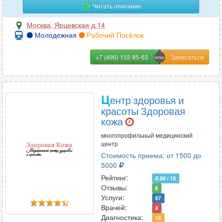
Читать описание
Москва
,
Ярцевская д.14
Молодежная
Рабочий Посёлок
+7 (495) 152-85-63
Ц
ентр здоровья и
красоты Здоровая
кожа
многопрофильный медицинский
центр
Стоимость приема: от 1500 до
5000
Рейтинг:
8.88
/ 10
Отзывы:
8
Услуги:
97
Врачей:
4
Диагностика:
10