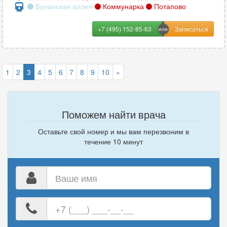
Бунинская аллея
Коммунарка
Потапово
+7 (495) 152-85-63
1
2
3
4
5
6
7
8
9
10
»
Поможем найти врача
Оставьте свой номер и мы вам перезвоним в
течение 10 минут
Ваше
имя
Ваш
номер
телефона