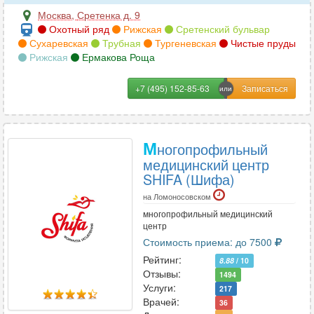
Москва
,
Сретенка д. 9
Охотный ряд
Рижская
Сретенский бульвар
Сухаревская
Трубная
Тургеневская
Чистые пруды
Рижская
Ермакова Роща
+7 (495) 152-85-63
М
ногопрофильный
медицинский центр
SHIFA (Шифа)
на Ломоносовском
многопрофильный медицинский
центр
Стоимость приема: до 7500
Рейтинг:
8.88
/ 10
Отзывы:
1494
Услуги:
217
Врачей:
36