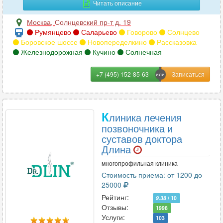
Читать описание
Москва
,
Солнцевский пр-т д. 19
Румянцево
Саларьево
Говорово
Солнцево
Боровское шоссе
Новопеределкино
Рассказовка
Железнодорожная
Кучино
Солнечная
+7 (495) 152-85-63
К
линика лечения
позвоночника и
суставов доктора
Длина
многопрофильная клиника
Стоимость приема: от 1200 до
25000
Рейтинг:
9.38
/ 10
Отзывы:
1998
Услуги:
103