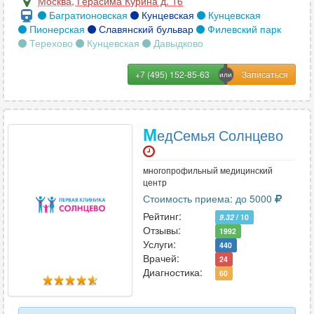
Москва
,
Герасима Курина д. 16
Багратионовская
Кунцевская
Кунцевская
Пионерская
Славянский бульвар
Филевский парк
Терехово
Кунцевская
Давыдково
+7 (495) 152-85-63
М
едСемья Солнцево
многопрофильный медицинский
центр
Стоимость приема: до 5000
Рейтинг:
9.32
/ 10
Отзывы:
1992
Услуги:
440
Врачей:
24
Диагностика:
60