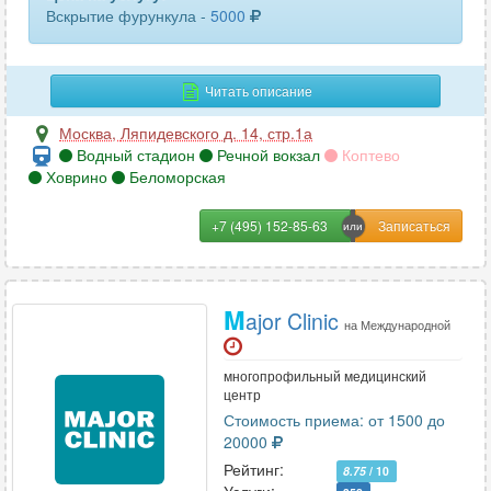
Вскрытие фурункула -
5000
Читать описание
Москва
,
Ляпидевского д. 14, стр.1а
Водный стадион
Речной вокзал
Коптево
Ховрино
Беломорская
+7 (495) 152-85-63
M
ajor Clinic
на Международной
многопрофильный медицинский
центр
Стоимость приема: от 1500 до
20000
Рейтинг:
8.75
/ 10