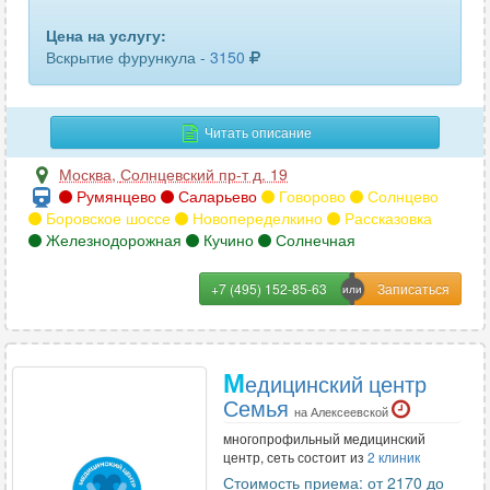
Цена на услугу:
Вскрытие фурункула -
3150
Читать описание
Москва
,
Солнцевский пр-т д. 19
Румянцево
Саларьево
Говорово
Солнцево
Боровское шоссе
Новопеределкино
Рассказовка
Железнодорожная
Кучино
Солнечная
+7 (495) 152-85-63
М
едицинский центр
Семья
на Алексеевской
многопрофильный медицинский
центр, сеть состоит из
2 клиник
Стоимость приема: от 2170 до