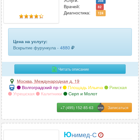
Услуги:
358
Врачей:
82
Диагностика:
124
Цена на услугу:
Вскрытие фурункула -
4880
Читать описание
Москва
,
Международная д. 19
Волгоградский пр-т
Площадь Ильича
Римская
Угрешская
Калитники
Серп и Молот
+7 (495) 152-85-63
Ю
нимед-С