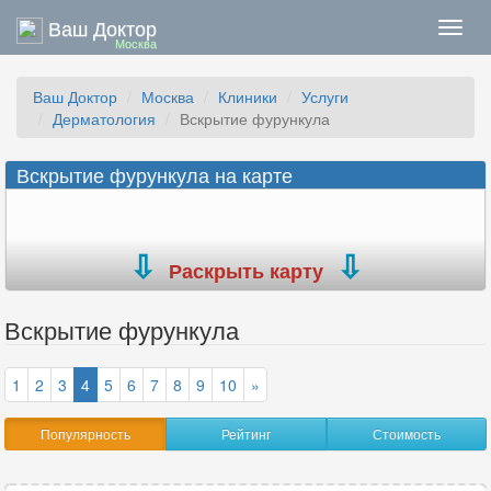
Ваш Доктор
Нави
Москва
Ваш Доктор
Москва
Клиники
Услуги
Дерматология
Вскрытие фурункула
Вскрытие фурункула на карте
Раскрыть карту
Вскрытие фурункула
1
2
3
4
5
6
7
8
9
10
»
Популярность
Рейтинг
Стоимость