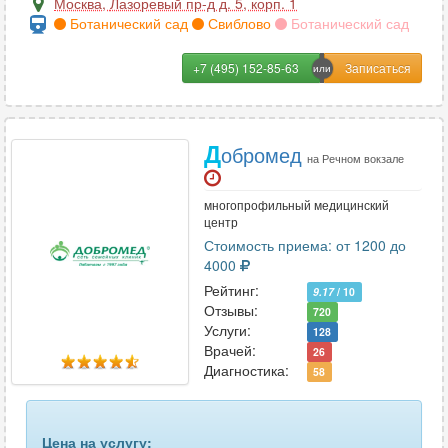
Москва
,
Лазоревый пр-д д. 5, корп. 1
Ботанический сад
Свиблово
Ботанический сад
+7 (495) 152-85-63
Д
обромед
на Речном вокзале
многопрофильный медицинский
центр
Стоимость приема: от 1200 до
4000
Рейтинг:
9.17
/ 10
Отзывы:
720
Услуги:
128
Врачей:
26
Диагностика:
58
Цена на услугу: