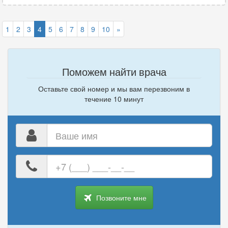
1
2
3
4
5
6
7
8
9
10
»
Поможем найти врача
Оставьте свой номер и мы вам перезвоним в
течение 10 минут
Ваше
имя
Ваш
номер
телефона
Позвоните мне