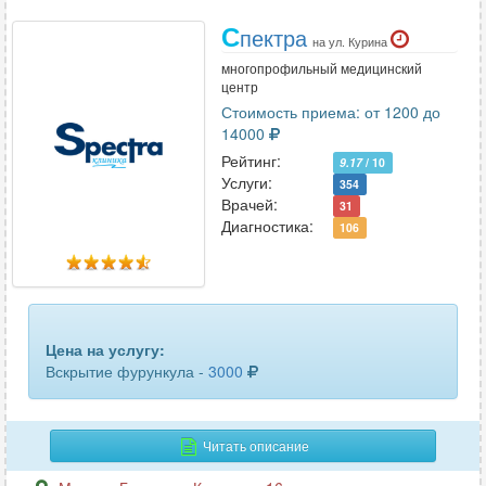
С
пектра
на ул. Курина
многопрофильный медицинский
центр
Стоимость приема: от 1200 до
14000
Рейтинг:
9.17
/ 10
Услуги:
354
Врачей:
31
Диагностика:
106
Цена на услугу:
Вскрытие фурункула -
3000
Читать описание