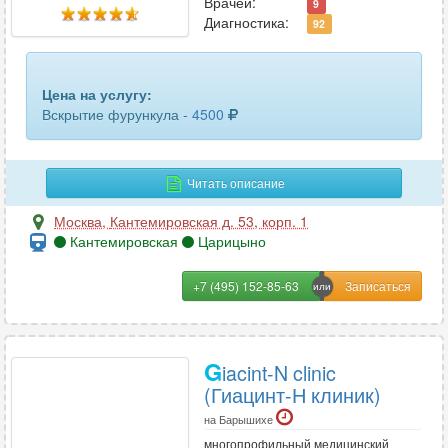
Врачей:
9
Диагностика:
92
Цена на услугу:
Вскрытие фурункула -
4500
Читать описание
Москва
,
Кантемировская д. 53, корп. 1
Кантемировская
Царицыно
+7 (495) 152-85-63
G
iacint-N clinic
(Гиацинт-Н клиник)
на Барышихе
многопрофильный медицинский