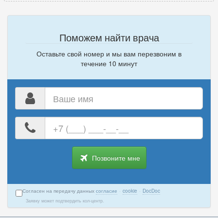
Поможем найти врача
Оставьте свой номер и мы вам перезвоним в
течение 10 минут
Ваше
имя
Ваш
номер
телефона
Позвоните мне
Согласен на передачу данных
согласие
·
cookie
·
DocDoc
Заявку может подтвердить кол-центр.