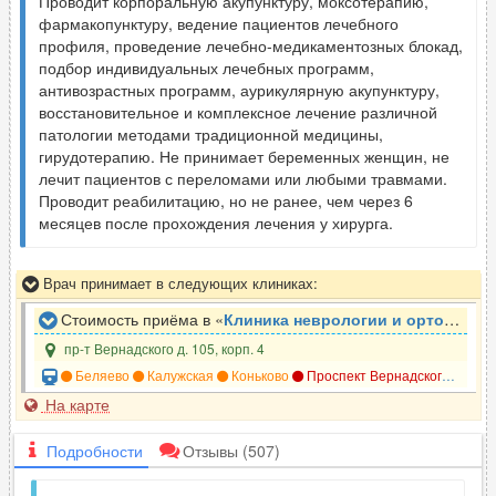
Проводит корпоральную акупунктуру, моксотерапию,
фармакопунктуру, ведение пациентов лечебного
профиля, проведение лечебно-медикаментозных блокад,
подбор индивидуальных лечебных программ,
антивозрастных программ, аурикулярную акупунктуру,
восстановительное и комплексное лечение различной
патологии методами традиционной медицины,
гирудотерапию. Не принимает беременных женщин, не
лечит пациентов с переломами или любыми травмами.
Проводит реабилитацию, но не ранее, чем через 6
месяцев после прохождения лечения у хирурга.
Врач принимает в следующих клиниках:
Стоимость приёма в «
Клиника неврологии и ортопедии ЗдравКлиник
пр-т Вернадского д. 105, корп. 4
Беляево
Калужская
Коньково
Проспект Вернадского
Унив
На карте
Подробности
Отзывы
(507)