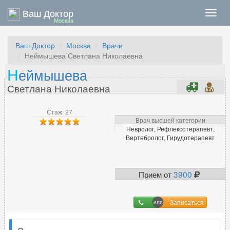
Ваш Доктор
Нави
Москва
Ваш Доктор
Москва
Врачи
Неймышева Светлана Николаевна
Н
еймышева
Светлана Николаевна
Стаж: 27
Врач высшей категории
Невролог, Рефлексотерапевт,
Вертебролог, Гирудотерапевт
Прием от
3900
Записаться