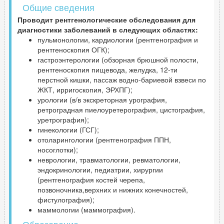
Общие сведения
Проводит рентгенологические обследования для
диагностики заболеваний в следующих областях:
пульмонологии, кардиологии (рентгенография и
рентгеноскопия ОГК);
гастроэнтерологии (обзорная брюшной полости,
рентгеноскопия пищевода, желудка, 12-ти
перстной кишки, пассаж водно-бариевой взвеси по
ЖКТ, ирригоскопия, ЭРХПГ);
урологии (в/в экскреторная урография,
ретроградная пиелоуретерография, цистография,
уретрография);
гинекологии (ГСГ);
отоларингологии (рентгенография ППН,
носоглотки);
неврологии, травматологии, ревматологии,
эндокринологии, педиатрии, хирургии
(рентгенография костей черепа,
позвоночника,верхних и нижних конечностей,
фистулография);
маммологии (маммография).
Образование