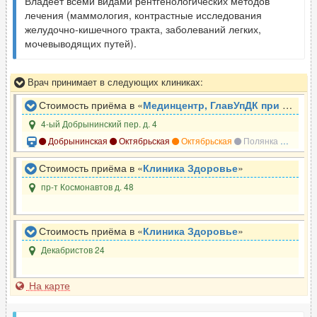
Владеет всеми видами рентгенологических методов
лечения (маммология, контрастные исследования
желудочно-кишечного тракта, заболеваний легких,
мочевыводящих путей).
Врач принимает в следующих клиниках:
Стоимость приёма в «
Мединцентр, ГлавУпДК при МИД России
4-ый Добрынинский пер. д. 4
Добрынинская
Октябрьская
Октябрьская
Полянка
Серпух
Стоимость приёма в «
Клиника Здоровье
»
пр-т Космонавтов д. 48
Стоимость приёма в «
Клиника Здоровье
»
Декабристов 24
На карте