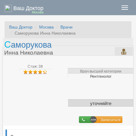
Ваш Доктор
Нави
Москва
Ваш Доктор
Москва
Врачи
Саморукова Инна Николаевна
С
аморукова
Инна Николаевна
Стаж: 38
Врач высшей категории
Рентгенолог
уточняйте
Записаться