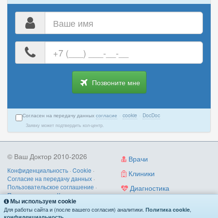
Ваше
имя
Ваш
номер
телефона
Позвоните мне
Согласен на передачу данных
согласие
·
cookie
·
DocDoc
Заявку может подтвердить кол-центр.
© Ваш Доктор 2010-2026
Врачи
Конфиденциальность
·
Cookie
·
Клиники
Согласие на передачу данных
·
Пользовательское соглашение
·
Диагностика
Правила записи
·
Контакты
Мы используем cookie
Услуги
О нас
/
как работает
/
поиск по
Для работы сайта и (после вашего согласия) аналитики.
,
Политика cookie
симптомам
.
конфиденциальность