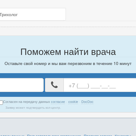
Трихолог
Поможем найти врача
Оставьте свой номер и мы вам перезвоним в течение 10 минут
е
Ваш
номер
телефона
Согласен на передачу данных
согласие
·
cookie
·
DocDoc
Заявку может подтвердить кол-центр.
редачу данных
·
Пользовательское соглашение
·
Правила записи
·
Контакты