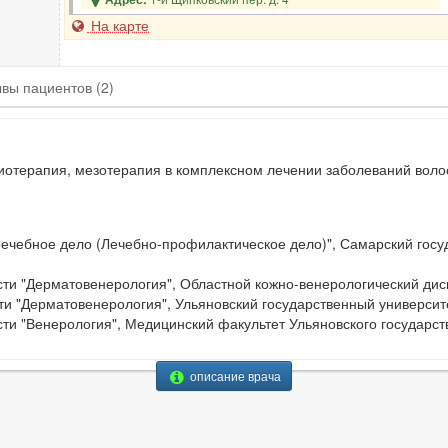
На карте
ывы
пациентов
(2)
иотерапия, мезотерапия в комплексном лечении заболеваний воло
Лечебное дело (Лечебно-профилактическое дело)", Самарский гос
ти "Дерматовенерология", Областной кожно-венерологический диспа
и "Дерматовенерология", Ульяновский государственный университет
ти "Венерология", Медицинский факультет Ульяновского государств
описание врача