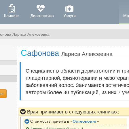
Клиники
Диагностика
Услуги
Мо
онова Лариса Алексеевна
С
афонова
Лариса Алексеевна
Специалист в области дерматологии и тр
плацентарной, физиотерапии и мезотерап
заболеваний волос. Занимается эстетиче
автором более 30 публикаций, из них 7 у
ся
Врач принимает в следующих клиниках:
Стоимость приёма в «
Остеопоинт
»
1-й Щипковский пер. д. 4
Адрес: