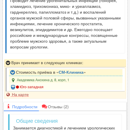
Проводит лечение урогенитальных инфекций (гонорея,
хламидиоз, трихомониаз, мико- и уреаплазмоз,
гарднереллез, папилломатоз и т.д.) и воспалений
органов мужской половой сферы, вызванных указанными
инфекциями, лечение хронического простатита,
везикулитов, эпидидимитов и др. Ежегодно посещает
российские и международные конгрессы, посвященные
проблеме мужского здоровья, а также актуальным
вопросам урологии.
Врач принимает в следующих клиниках:
Стоимость приёма в «
СМ-Клиника
»
Академика Анохина д. 8, корп, 1
Юго-западная
На карте
Подробности
Отзывы
(2)
Общие сведения
Занимается диагностикой и лечением урологических