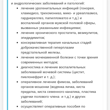
и андрологических заболеваний и патологий:
лечение урогенитальных инфекций (гонорея,
хламидиоз, трихомониаз, мико- и уреаплазмоз,
гарднереллез, папилломатоз и т.д.) и
воспалений органов мужской половой сферы,
вызванных указанными инфекциями;
лечение хронического простатита, везикулитов,
эпидидимитов;
консервативная терапия начальных стадий
доброкачественной гиперплазии
предстательной железы.
лечение мочекаменной болезни с точки зрения
современных методов;
диагностика и лечение воспалительных
заболеваний мочевой системы (цистит,
пиелонефрит и т. д.);
оперативное лечение фимоза, заболеваний
органов мошонки (водянка яичка, киста
придатка, киста семенного канатика, пластика
уздечки полового члена и т.д.) и других
заболеваний;
осуществляет оперативные пособия по