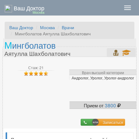
Ваш Доктор
Нави
Москва
Ваш Доктор
Москва
Врачи
Мингболатов Аятулла Шахболатович
М
ингболатов
Аятулла Шахболатович
Стаж: 21
Врач высшей категории
Андролог, Уролог, Уролог-андролог
Прием от
3800
Записаться