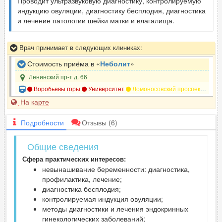
Проводит ультразвуковую диагностику, контролируемую
индукцию овуляции, диагностику бесплодия, диагностика
и лечение патологии шейки матки и влагалища.
Врач принимает в следующих клиниках:
Стоимость приёма в «
Неболит
»
Ленинский пр-т д. 66
Воробьевы горы
Университет
Ломоносовский проспект
Нов
На карте
Подробности
Отзывы
(6)
Общие сведения
Сфера практических интересов:
невынашивание беременности: диагностика,
профилактика, лечение;
диагностика бесплодия;
контролируемая индукция овуляции;
методы диагностики и лечения эндокринных
гинекологических заболеваний;