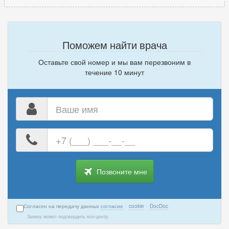
Поможем найти врача
Оставьте свой номер и мы вам перезвоним в
течение 10 минут
Ваше
имя
Ваш
номер
телефона
Позвоните мне
Согласен на передачу данных
согласие
·
cookie
·
DocDoc
Заявку может подтвердить кол-центр.