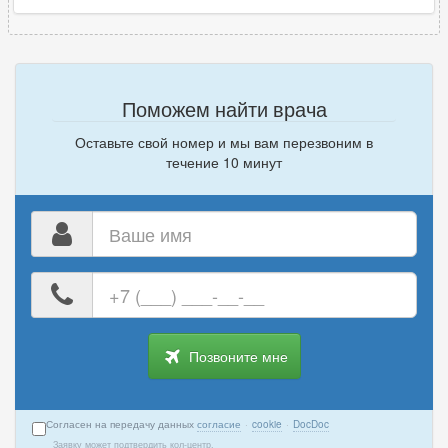
Поможем найти врача
Оставьте свой номер и мы вам перезвоним в
течение 10 минут
Ваше
имя
Ваш
номер
телефона
Позвоните мне
Согласен на передачу данных
согласие
·
cookie
·
DocDoc
Заявку может подтвердить кол-центр.