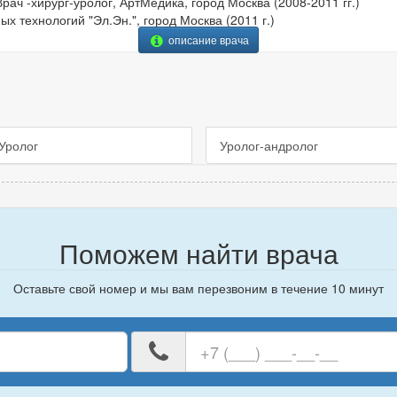
рач -хирург-уролог, АртМедика, город Москва (2008-2011 гг.)
х технологий "Эл.Эн.", город Москва (2011 г.)
описание врача
Уролог
Уролог-андролог
Поможем найти врача
Оставьте свой номер и мы вам перезвоним в течение 10 минут
е
Ваш
номер
телефона