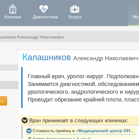
Клиники
Диагностика
Услуги
Мо
ашников Александр Николаевич
К
алашников
Александр Николаевич
Главный врач, уролог-хирург. Подполков
Занимается диагностикой, обследованием
урологического, андрологического и хиру
Проводит обрезание крайней плоти, пласт
ся
Врач принимает в следующих клиниках:
Стоимость приёма в «
Медицинский центр ОН КЛИНИК
Воронцовская д. 8, стр. 6
Адрес: