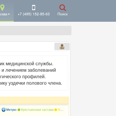
сква
+7 (495) 152-85-63
Поиск
ник медицинской службы.
 и лечением заболеваний
ргического профилей.
ику уздечки полового члена.
»
Крестьянская застава
Марксистская
Пролетарская
Таган
Метро: